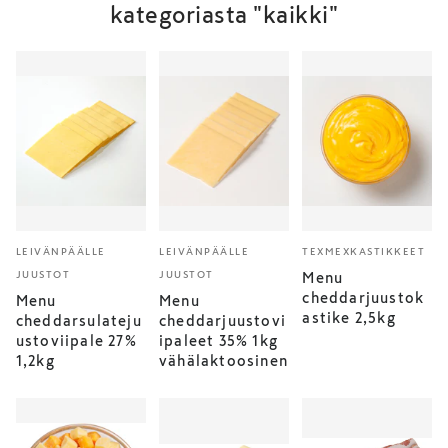
kategoriasta "kaikki"
LEIVÄNPÄÄLLE
LEIVÄNPÄÄLLE
TEXMEXKASTIKKEET
JUUSTOT
JUUSTOT
Menu
cheddarjuustok
Menu
Menu
astike 2,5kg
cheddarsulateju
cheddarjuustovi
ustoviipale 27%
ipaleet 35% 1kg
1,2kg
vähälaktoosinen