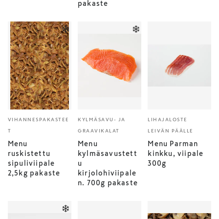
pakaste
VIHANNESPAKASTEE
KYLMÄSAVU- JA
LIHAJALOSTE
T
GRAAVIKALAT
LEIVÄN PÄÄLLE
Menu
Menu
Menu Parman
ruskistettu
kylmäsavustett
kinkku, viipale
sipuliviipale
u
300g
2,5kg pakaste
kirjolohiviipale
n. 700g pakaste