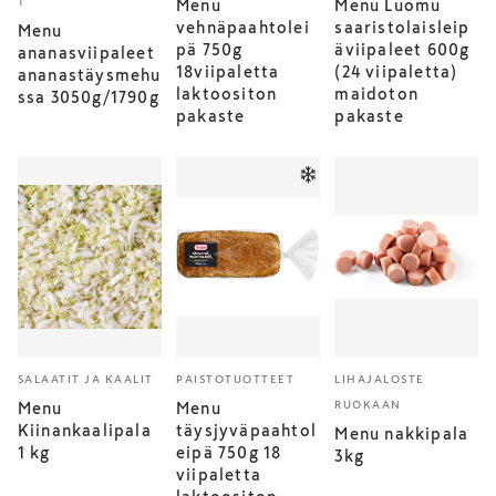
T
Menu
Menu Luomu
vehnäpaahtolei
saaristolaisleip
Menu
pä 750g
äviipaleet 600g
ananasviipaleet
18viipaletta
(24 viipaletta)
ananastäysmehu
laktoositon
maidoton
ssa 3050g/1790g
pakaste
pakaste
SALAATIT JA KAALIT
PAISTOTUOTTEET
LIHAJALOSTE
RUOKAAN
Menu
Menu
Kiinankaalipala
täysjyväpaahtol
Menu nakkipala
1 kg
eipä 750g 18
3kg
viipaletta