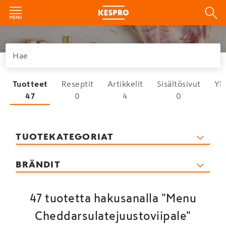
Tuotteet
Reseptit
Artikkelit
Sisältösivut
Yh
47
0
4
0
TUOTEKATEGORIAT
BRÄNDIT
47 tuotetta hakusanalla "Menu
Cheddarsulatejuustoviipale"