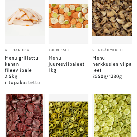
ATERIAN OSAT
JUUREKSET
SIENISÄILYKKEET
Menu grillattu
Menu
Menu
kanan
juuresviipaleet
herkkusieniviipa
fileeviipale
1kg
leet
2,5kg
2550g/1380g
irtopakastettu