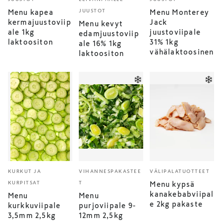
JUUSTOT
Menu kapea
Menu Monterey
kermajuustoviip
Jack
Menu kevyt
ale 1kg
juustoviipale
edamjuustoviip
laktoositon
31% 1kg
ale 16% 1kg
vähälaktoosinen
laktoositon
KURKUT JA
VIHANNESPAKASTEE
VÄLIPALATUOTTEET
KURPITSAT
T
Menu kypsä
kanakebabviipal
Menu
Menu
e 2kg pakaste
kurkkuviipale
purjoviipale 9-
3,5mm 2,5kg
12mm 2,5kg