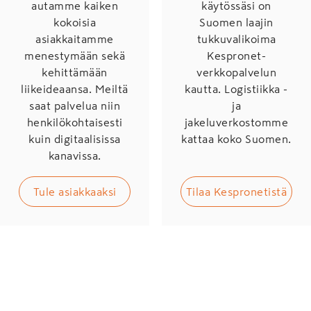
autamme kaiken
käytössäsi on
kokoisia
Suomen laajin
asiakkaitamme
tukkuvalikoima
menestymään sekä
Kespronet-
kehittämään
verkkopalvelun
liikeideaansa. Meiltä
kautta. Logistiikka -
saat palvelua niin
ja
henkilökohtaisesti
jakeluverkostomme
kuin digitaalisissa
kattaa koko Suomen.
kanavissa.
Tule asiakkaaksi
Tilaa Kespronetistä