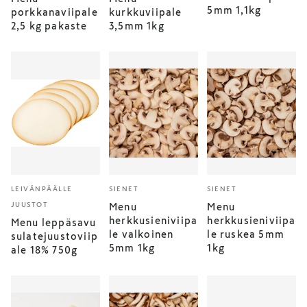
5mm 1,1kg
porkkanaviipale
kurkkuviipale
2,5 kg pakaste
3,5mm 1kg
LEIVÄNPÄÄLLE
SIENET
SIENET
JUUSTOT
Menu
Menu
herkkusieniviipa
herkkusieniviipa
Menu leppäsavu
le valkoinen
le ruskea 5mm
sulatejuustoviip
5mm 1kg
1kg
ale 18% 750g