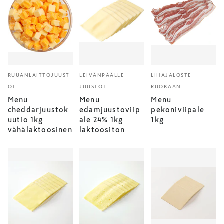
RUUANLAITTOJUUST
LEIVÄNPÄÄLLE
LIHAJALOSTE
OT
JUUSTOT
RUOKAAN
Menu
Menu
Menu
cheddarjuustok
edamjuustoviip
pekoniviipale
uutio 1kg
ale 24% 1kg
1kg
vähälaktoosinen
laktoositon