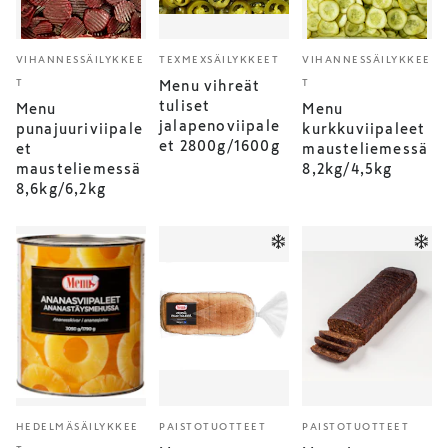
VIHANNESSÄILYKKEE
TEXMEXSÄILYKKEET
VIHANNESSÄILYKKEE
T
T
Menu vihreät
tuliset
Menu
Menu
jalapenoviipale
punajuuriviipale
kurkkuviipaleet
et 2800g/1600g
et
mausteliemessä
mausteliemessä
8,2kg/4,5kg
8,6kg/6,2kg
HEDELMÄSÄILYKKEE
PAISTOTUOTTEET
PAISTOTUOTTEET