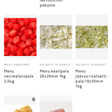
laktoositon
pakaste
MUUT HEDELMÄT
SALAATIT JA KAALIT
SALAATIT JA KAALIT
Menu
Menu kaalipala
Menu
vesimelonipala
20x20mm 1kg
jäävuorisalaatti
2,5kg
pala 10x10mm
1kg