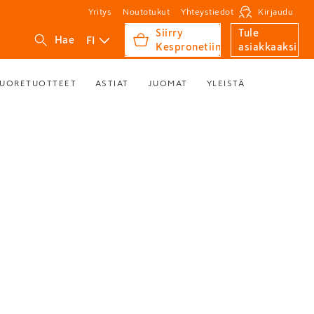
Yritys
Noutotukut
Yhteystiedot
Kirjaudu
Siirry
Tule
FI
Hae
Kespronetiin
asiakkaaksi
UORETUOTTEET
ASTIAT
JUOMAT
YLEISTÄ