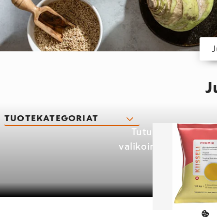
J
TUOTEKATEGORIAT
Tutustu Kespron l
valikoimastamme löyt