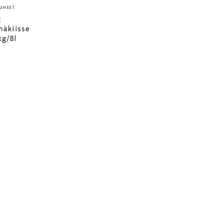
UHEET
x
mäkiisse
kg/8l