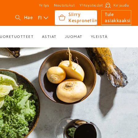
Yritys
Noutotukut
Yhteystiedot
Kirjaudu
Siirry
Tule
FI
Hae
Kespronetiin
asiakkaaksi
UORETUOTTEET
ASTIAT
JUOMAT
YLEISTÄ