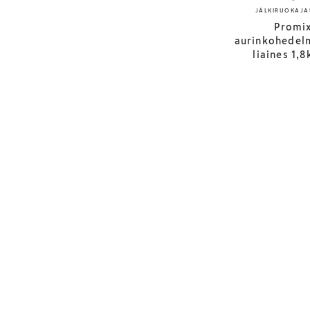
JÄLKIRUOKAJA
Promi
aurinkohedel
liaines 1,8