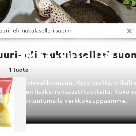
×
uuri- eli mukulaselleri suo
Mitä saisi olla?
1 tuote
aajaan tuotevalikoimaan. Kysy meiltä, mikäli e
yy näiden lisäksi runsaasti tuotteita. Koko 
näet kirjautumalla verkkokauppaamme.