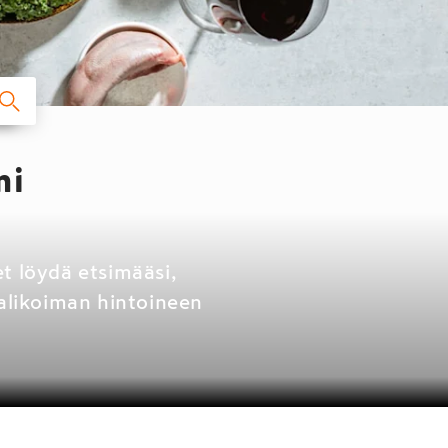
mi
t löydä etsimääsi,
valikoiman hintoineen