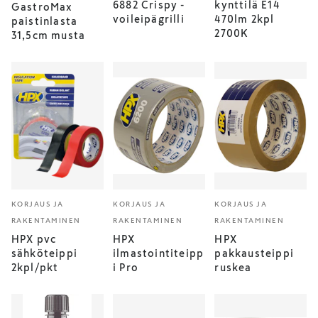
6882 Crispy -
kynttilä E14
GastroMax
voileipägrilli
470lm 2kpl
paistinlasta
2700K
31,5cm musta
KORJAUS JA
KORJAUS JA
KORJAUS JA
RAKENTAMINEN
RAKENTAMINEN
RAKENTAMINEN
HPX pvc
HPX
HPX
sähköteippi
ilmastointiteipp
pakkausteippi
2kpl/pkt
i Pro
ruskea