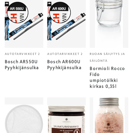
AUTOTARVIKKEET 2
AUTOTARVIKKEET 2
RUOAN SÄILYTYS JA
SÄILÖNTÄ
Bosch AR550U
Bosch AR600U
Pyyhkijänsulka
Pyyhkijänsulka
Bormioli Rocco
Fido
umpiotölkki
kirkas 0,35l