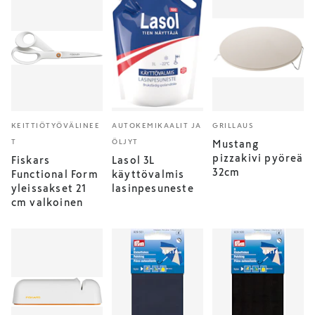
KEITTIÖTYÖVÄLINEE
AUTOKEMIKAALIT JA
GRILLAUS
T
ÖLJYT
Mustang
pizzakivi pyöreä
Fiskars
Lasol 3L
32cm
Functional Form
käyttövalmis
yleissakset 21
lasinpesuneste
cm valkoinen