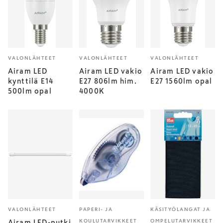
VALONLÄHTEET
VALONLÄHTEET
VALONLÄHTEET
Airam LED
Airam LED vakio
Airam LED vakio
kynttilä E14
E27 806lm him.
E27 1560lm opal
500lm opal
4000K
VALONLÄHTEET
PAPERI- JA
KÄSITYÖLANGAT JA
KOULUTARVIKKEET
OMPELUTARVIKKEET
Airam LED-putki