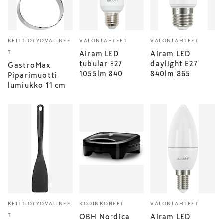
KEITTIÖTYÖVÄLINEE
VALONLÄHTEET
VALONLÄHTEET
T
Airam LED
Airam LED
tubular E27
daylight E27
GastroMax
1055lm 840
840lm 865
Piparimuotti
lumiukko 11 cm
KEITTIÖTYÖVÄLINEE
KODINKONEET
VALONLÄHTEET
T
OBH Nordica
Airam LED