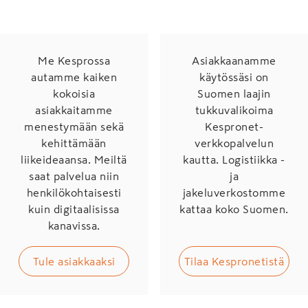
Me Kesprossa
Asiakkaanamme
autamme kaiken
käytössäsi on
kokoisia
Suomen laajin
asiakkaitamme
tukkuvalikoima
menestymään sekä
Kespronet-
kehittämään
verkkopalvelun
liikeideaansa. Meiltä
kautta. Logistiikka -
saat palvelua niin
ja
henkilökohtaisesti
jakeluverkostomme
kuin digitaalisissa
kattaa koko Suomen.
kanavissa.
Tule asiakkaaksi
Tilaa Kespronetistä