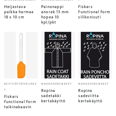
Heijastava
Painonappi
Fiskars
paikka harmaa
anorak 15 mm
Functional Form
18 x 10 cm
hopea 10
silikonisuti
kpl/pkt
KEITTIÖTYÖVÄLINEE
NAHKATARVIKKEET
NAHKATARVIKKEET
T
Ropina
Ropina
sadetakki
sadeviitta
Fiskars
kertakäyttö
kertakäyttö
Functional Form
taikinakaavin