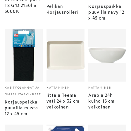
T8 G13 2150lm
Pelikan
Korjauspaikka
3000K
Korjausrolleri
puuvilla navy 12
x 45 cm
KÄSITYÖLANGAT JA
KATTAMINEN
KATTAMINEN
OMPELUTARVIKKEET
Iittala Teema
Arabia 24h
vati 24 x 32 cm
kulho 16 cm
Korjauspaikka
valkoinen
valkoinen
puuvilla musta
12 x 45 cm