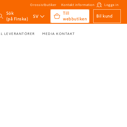
Grossistbutiker
Kontakt information
Logga in
Sök
Till
SV
Bil kund
(på Finska)
webbutiken
LL LEVERANTÖRER
MEDIA KONTAKT