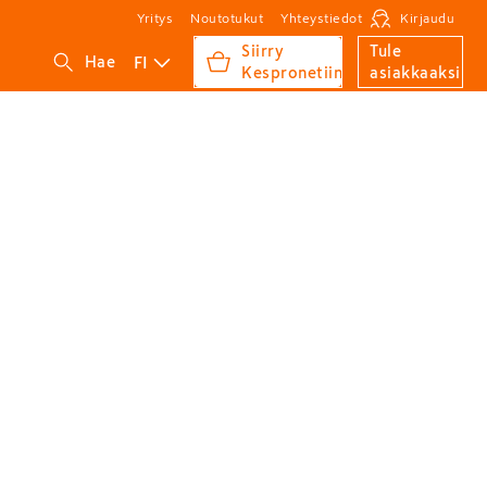
Yritys
Noutotukut
Yhteystiedot
Kirjaudu
Siirry
Tule
FI
Hae
Kespronetiin
asiakkaaksi