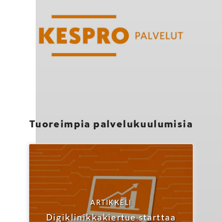
Tuoreimpia palvelukuulumisia
ARTIKKELI
Digiklinikkakiertue starttaa