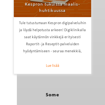
Kespron tukuissa maalis-
huhtikuussa
Tule tutustumaan Kespron digipalveluihin
ja löydä helpotusta arkeen! Digiklinikalla
saat käytännön vinkkejä erityisesti
Raportit- ja Reseptit-palveluiden
hyödyntämiseen - seuraa menekkiä,
suunnittele tehokkaammin ja tee
parempia päätöksiä tiedon avulla.
Lue lisää
Some