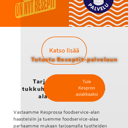
Katso lisää
Tutustu Reseptit-palveluun
Tarjoamme palvelut
Tule
Kespron
tukkuhintaan foodservice-
asiakkaaksi
alalle Kesprosta
Vastaamme Kesprossa foodservice-alan
haasteisiin ja tuemme foodservice-alaa
parhaamme mukaan tarjoamalla tuotteiden