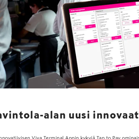
avintola-alan uusi innovaat
novatiivisen Viva Terminal Appin kykyjä Tap to Pay ominai