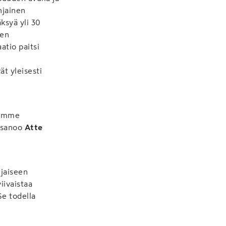
hjainen
ksyä yli 30
ten
tio paitsi
t yleisesti
sämme
" sanoo
Atte
jaiseen
iivaistaa
Se todella