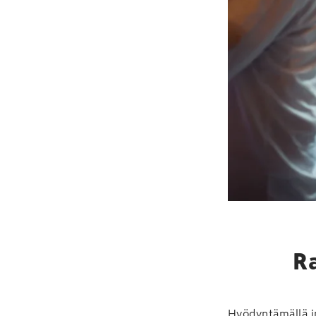
R
Hyödyntämällä in