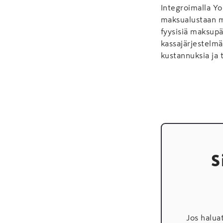
Integroimalla Yo
maksualustaan ma
fyysisiä maksupä
kassajärjestelmär
kustannuksia ja 
S
Jos halua