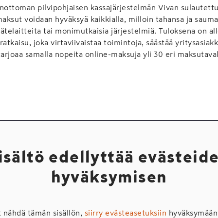
nottoman pilvipohjaisen kassajärjestelmän Vivan sulautett
ksut voidaan hyväksyä kaikkialla, milloin tahansa ja saum
ätelaitteita tai monimutkaisia järjestelmiä. Tuloksena on al
atkaisu, joka virtaviivaistaa toimintoja, säästää yritysasiak
tarjoaa samalla nopeita online-maksuja yli 30 eri maksutaval
isältö edellyttää evästeid
hyväksymisen
t nähdä tämän sisällön,
siirry evästeasetuksiin
hyväksymään 