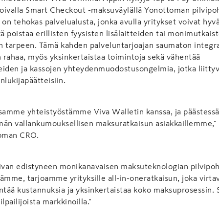
oivalla Smart Checkout -maksuväylällä Yonottoman pilvipo
 on tehokas palvelualusta, jonka avulla yritykset voivat hyvä
 poistaa erillisten fyysisten lisälaitteiden tai monimutkais
n tarpeen. Tämä kahden palveluntarjoajan saumaton integraa
n rahaa, myös yksinkertaistaa toimintoja sekä vähentää
iden ja kassojen yhteydenmuodostusongelmia, jotka liittyvä
inlukijapäätteisiin.
samme yhteistyöstämme Viva Walletin kanssa, ja päästes
män vallankumouksellisen maksuratkaisun asiakkaillemme,
toman CRO.
Vivan edistyneen monikanavaisen maksuteknologian pilvipoh
ämme, tarjoamme yrityksille all-in-oneratkaisun, joka virtav
ntää kustannuksia ja yksinkertaistaa koko maksuprosessin. 
lpailijoista markkinoilla."