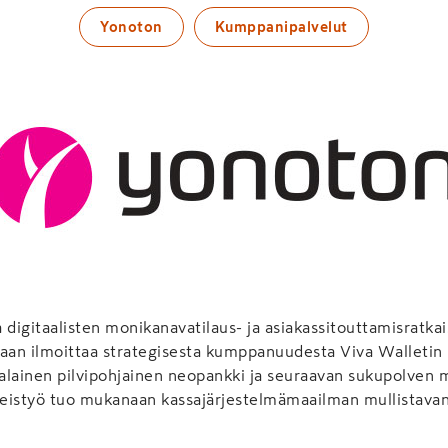
Yonoton
Kumppanipalvelut
a digitaalisten monikanavatilaus- ja asiakassitouttamisratkai
aan ilmoittaa strategisesta kumppanuudesta Viva Walletin 
alainen pilvipohjainen neopankki ja seuraavan sukupolven 
teistyö tuo mukanaan kassajärjestelmämaailman mullistavan