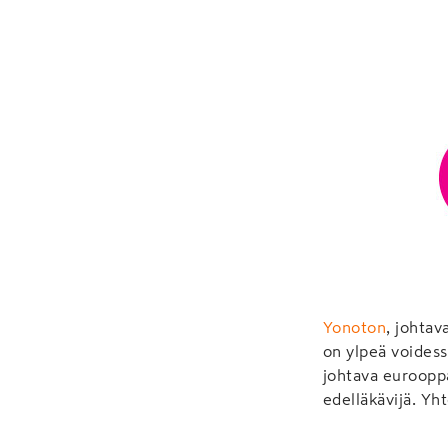
Yonoton
, johtav
on ylpeä voidess
johtava euroopp
edelläkävijä. Yh