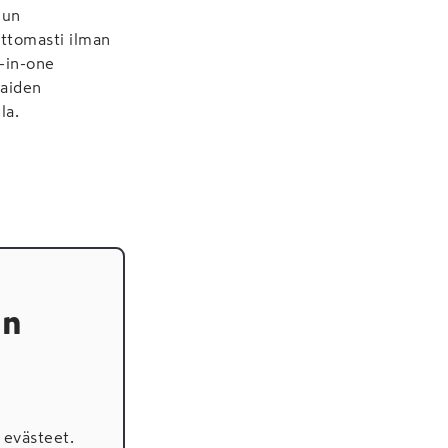
uun
attomasti ilman
l-in-one
kaiden
la.
en
evästeet.