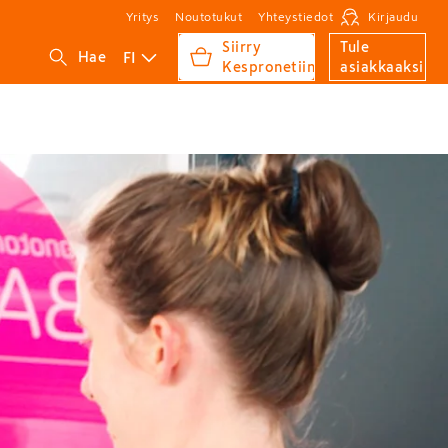
Yritys
Noutotukut
Yhteystiedot
Kirjaudu
Siirry
Tule
FI
Hae
Kespronetiin
asiakkaaksi