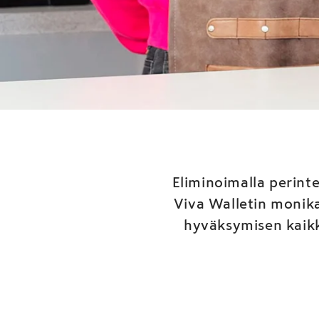
Yonoto
maksup
Eliminoimalla perin
Viva Walletin monika
hyväksymisen kaikki