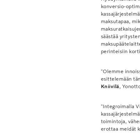
konversio-optim
kassajärjestelmä
maksutapaa, mikä
maksuratkaisuje
säästää yrityste
maksupäätelaitte
perinteisiin kort
"Olemme innois
esittelemään tä
Kniivilä
, Yonot
"Integroimalla 
kassajärjestelmä
toimintoja, vähe
erottaa meidät ki