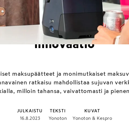
n x Viva Wallet – kass
äätettä on ravintola-al
innovaatio
teiset maksupäätteet ja monimutkaiset maksuv
navainen ratkaisu mahdollistaa sujuvan verk
alla, milloin tahansa, vaivattomasti ja pien
JULKAISTU
TEKSTI
KUVAT
16.8.2023
Yonoton
Yonoton & Kespro