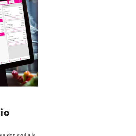
io
suuden avulla ja