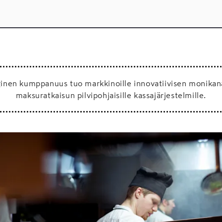
ginen kumppanuus tuo markkinoille innovatiivisen monikan
maksuratkaisun pilvipohjaisille kassajärjestelmille.