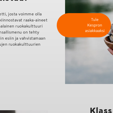
etti, josta voimme olla
Tule
kiinnostavat raaka-aineet
Kespron
malainen ruokakulttuuri
asiakkaaksi
nsallismenu on tehty
 esiin ja vahvistamaan
tujen ruokakulttuurien
Klass