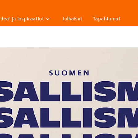
Ideat ja inspiraatiot
Julkaisut
Tapahtumat