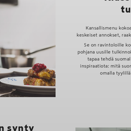
tu
Kansallismenu kokoa
keskeiset annokset, raa
Se on ravintoloille k
pohjana uusille tulkinnoi
tapaa tehdä suomalai
inspiraatiota: mitä suom
omalla tyylill
n synty