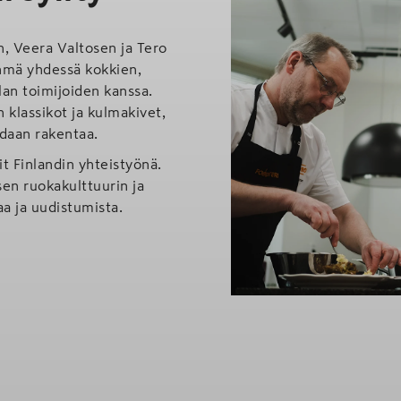
, Veera Valtosen ja Tero
hmä yhdessä kokkien,
lan toimijoiden kanssa.
 klassikot ja kulmakivet,
idaan rakentaa.
t Finlandin yhteistyönä.
en ruokakulttuurin ja
a ja uudistumista.