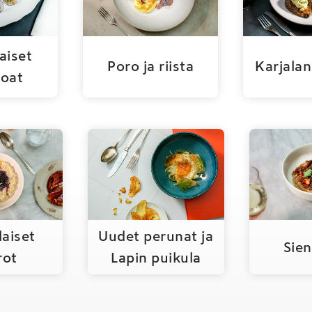
aiset
Poro ja riista
Karjalan
uoat
aiset
Uudet perunat ja
Sien
rot
Lapin puikula