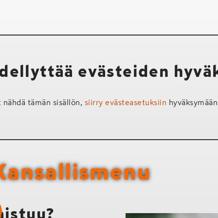
edellyttää evästeiden hyv
t nähdä tämän sisällön,
siirry evästeasetuksiin
hyväksymään 
Kansallismenu
aistuu?