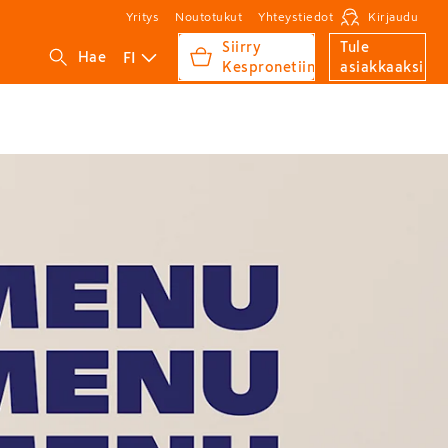
Yritys
Noutotukut
Yhteystiedot
Kirjaudu
Siirry
Tule
FI
Hae
Kespronetiin
asiakkaaksi