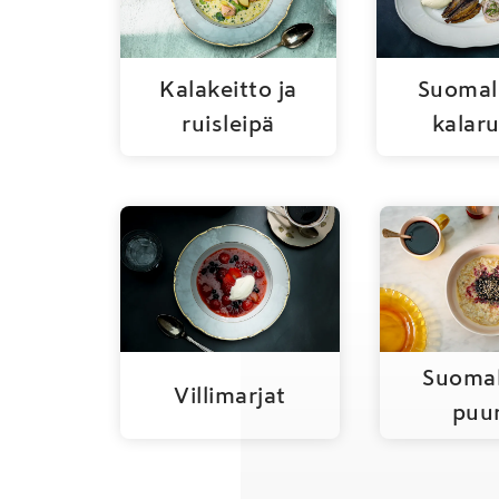
Kalakeitto ja
Suomal
ruisleipä
kalar
Suomal
Villimarjat
puu