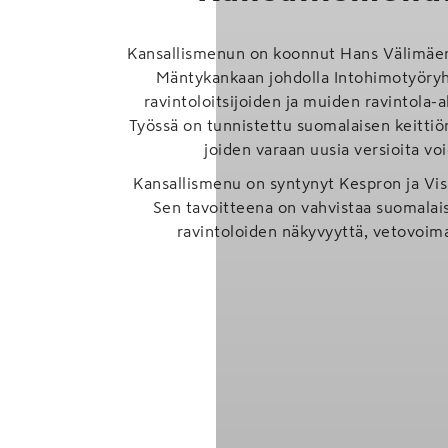
Kansallismenun on koonnut Hans Välimäen
Mäntykankaan johdolla Intohimotyöry
ravintoloitsijoiden ja muiden ravintola-a
Työssä on tunnistettu suomalaisen keittiön
joiden varaan uusia versioita vo
Kansallismenu on syntynyt Kespron ja Visi
Sen tavoitteena on vahvistaa suomalais
ravintoloiden näkyvyyttä, vetovoima