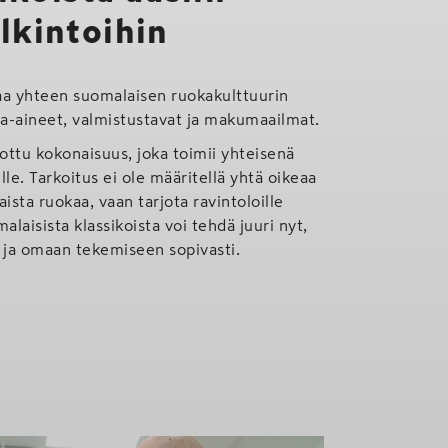
lkintoihin
a yhteen suomalaisen ruokakulttuurin
ka-aineet, valmistustavat ja makumaailmat.
oottu kokonaisuus, joka toimii yhteisenä
lle. Tarkoitus ei ole määritellä yhtä oikeaa
sta ruokaa, vaan tarjota ravintoloille
alaisista klassikoista voi tehdä juuri nyt,
ä ja omaan tekemiseen sopivasti.