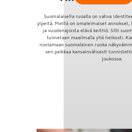
Suomalaisella ruoalla on vahva identite
ylpeitä. Meillä on omaleimaiset annokset, 
ja vuodenajoista elävä keittiö. Silti suo
tunnetaan maailmalla yhä heikosti. Ka
nostamaan suomalainen ruoka näkyvämmin
sen paikkaa kansainvälisesti tunnistet
joukossa.