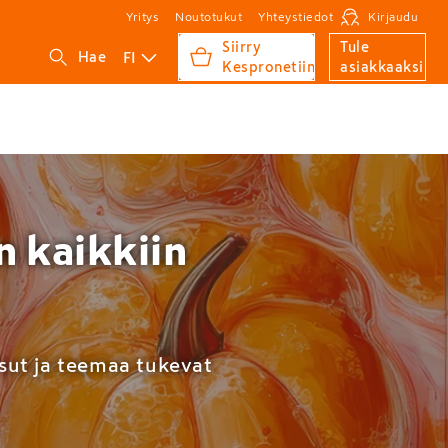
Yritys
Noutotukut
Yhteystiedot
Kirjaudu
Siirry
Tule
FI
Hae
Kespronetiin
asiakkaaksi
n kaikkiin
isut ja teemaa tukevat