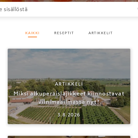
KAIKKI
RESEPTIT
ARTIKKELIT
ARTIKKELI
Miksi alkuperäislajikkeet kiinnostavat
viinimaailmassa nyt?
3.8.2026