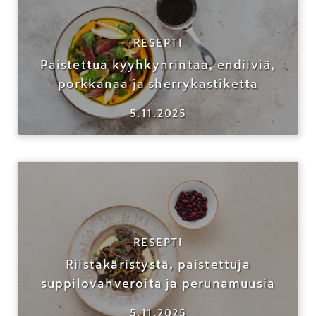
RESEPTI
Paistettua kyyhkynrintaa, endiiviä,
porkkanaa ja sherrykastiketta
5.11.2025
RESEPTI
Riistakäristystä, paistettuja
suppilovahveroita ja perunamuusia
5.11.2025