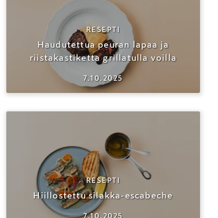
RESEPTI
Haudutettua peuran lapaa ja
riistakastiketta grillatulla voilla
7.10.2025
RESEPTI
Hiillostettu silakka-escabeche
7.10.2025