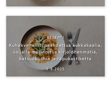
RESEPTI
Kuhakvenellit, paahdettua kukkakaalia,
soijalla marinoitua kirjolohenmätiä,
katsuobushia ja rapukastiketta
5.8.2025