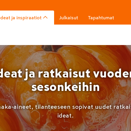
Ideat ja inspiraatiot
Julkaisut
Tapahtumat
deat ja ratkaisut vuode
sesonkeihin
aka-aineet, tilanteeseen sopivat uudet ratka
ideat.