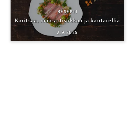
RESEPTI
Karitsaa, maa-artisokkaa ja kantarellia
2.9.2025