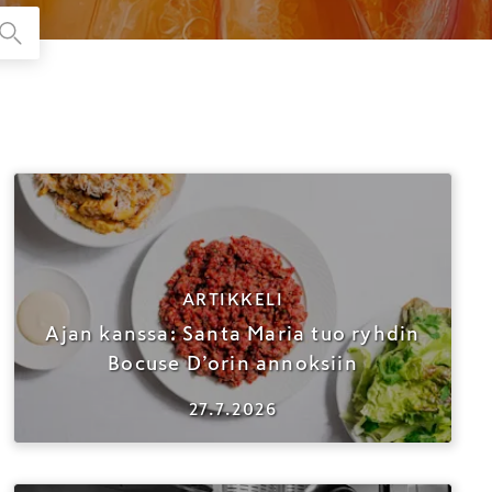
ARTIKKELI
Ajan kanssa: Santa Maria tuo ryhdin
Bocuse D’orin annoksiin
27.7.2026