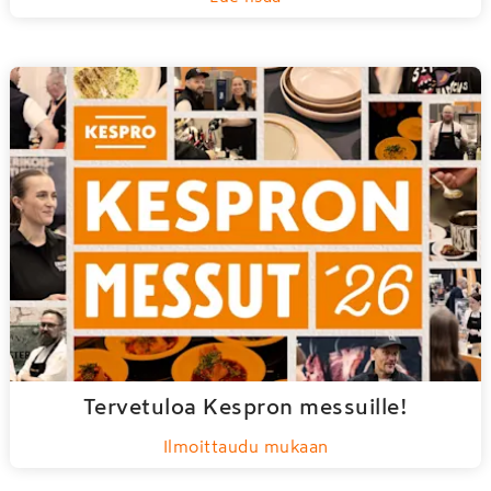
Tervetuloa Kespron messuille!
Ilmoittaudu mukaan