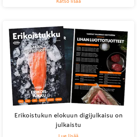
Katso lisää
Erikoistukun elokuun digijulkaisu on
julkaistu
Lue lisää