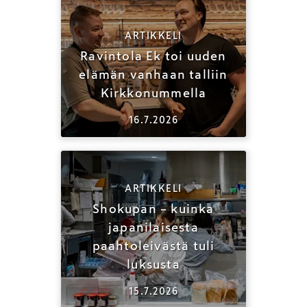
ARTIKKELI
Ravintola Ek toi uuden
elämän vanhaan talliin
Kirkkonummella
16.7.2026
ARTIKKELI
Shokupan – kuinka
japanilaisesta
paahtoleivästä tuli
luksusta
15.7.2026