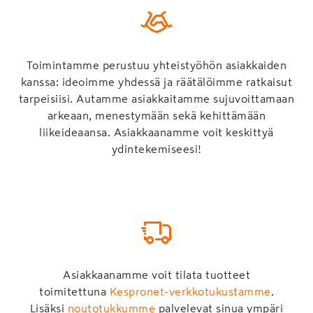
Toimintamme perustuu yhteistyöhön asiakkaiden
kanssa: ideoimme yhdessä ja räätälöimme ratkaisut
tarpeisiisi. Autamme asiakkaitamme sujuvoittamaan
arkeaan, menestymään sekä kehittämään
liikeideaansa. Asiakkaanamme voit keskittyä
ydintekemiseesi!
Asiakkaanamme voit tilata tuotteet
toimitettuna
Kespronet-verkkotukustamme
.
Lisäksi
noutotukkumme
palvelevat sinua ympäri