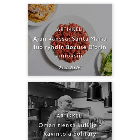
ARTIKKELI
Ajan kanssa: Santa Maria
tuo ryhdin Bocuse D’orin
annoksiin
27.7.2026
ARTIKKELI
Oman tiensä kulkija -
Ravintola Solitary