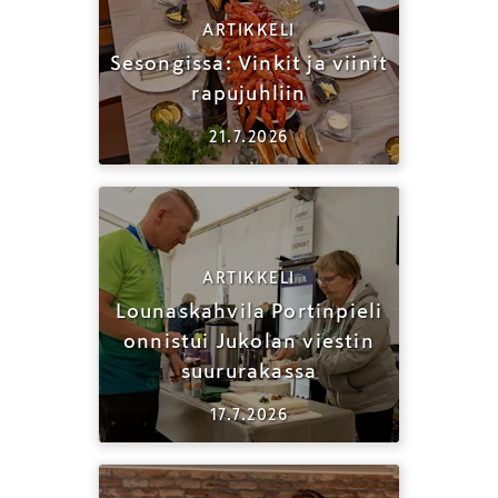
ARTIKKELI
Sesongissa: Vinkit ja viinit
rapujuhliin
21.7.2026
ARTIKKELI
Lounaskahvila Portinpieli
onnistui Jukolan viestin
suururakassa
17.7.2026