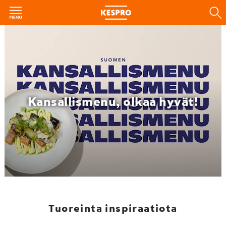
Kansallismenu, olkaa hyvät!
Tuoreinta inspiraatiota