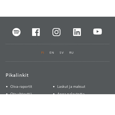
FI
EN
SV
RU
Pikalinkit
Oiva-raportit
Laskut ja maksut
Ota yhteyttä
Anna palautetta
Tukku
Usein kysyttyä
Haluan asiakkaaksi
Käyttöturvatiedotteet