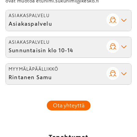
ovat muotoa etunimi.sukunimi@kesko.fi
ASIAKASPALVELU
Asiakaspalvelu
ASIAKASPALVELU
Sunnuntaisin klo 10-14
MYYMÄLÄPÄÄLLIKKÖ
Rintanen Samu
Ota yhteyttä
Tapahtumat