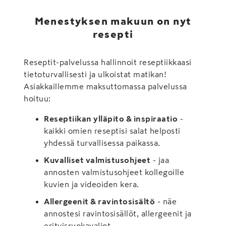
Menestyksen makuun on nyt
resepti
Reseptit-palvelussa hallinnoit reseptiikkaasi
tietoturvallisesti ja ulkoistat matikan!
Asiakkaillemme maksuttomassa palvelussa
hoituu:
Reseptiikan ylläpito & inspiraatio
-
kaikki omien reseptisi salat helposti
yhdessä turvallisessa paikassa.
Kuvalliset valmistusohjeet
- jaa
annosten valmistusohjeet kollegoille
kuvien ja videoiden kera.
Allergeenit & ravintosisältö
- näe
annostesi ravintosisällöt, allergeenit ja
erityisruokavaliot.