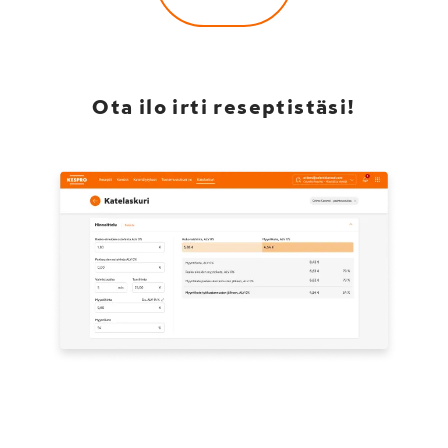
Ota ilo irti reseptistäsi!