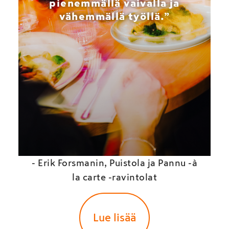
pienemmällä vaivalla ja
vähemmällä työllä.”
r
m
- Erik Forsmanin, Puistola ja Pannu -à
la carte -ravintolat
Lue lisää