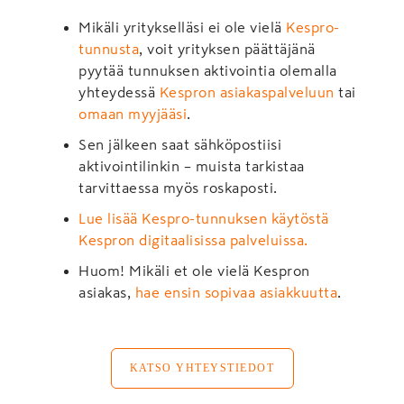
Mikäli yritykselläsi ei ole vielä
Kespro-
tunnusta
, voit yrityksen päättäjänä
pyytää tunnuksen aktivointia olemalla
yhteydessä
Kespron asiakaspalveluun
tai
omaan myyjääsi
.
Sen jälkeen saat sähköpostiisi
aktivointilinkin – muista tarkistaa
tarvittaessa myös roskaposti.
Lue lisää Kespro-tunnuksen käytöstä
Kespron digitaalisissa palveluissa.
Huom! Mikäli et ole vielä Kespron
asiakas,
hae ensin sopivaa asiakkuutta
.
KATSO YHTEYSTIEDOT