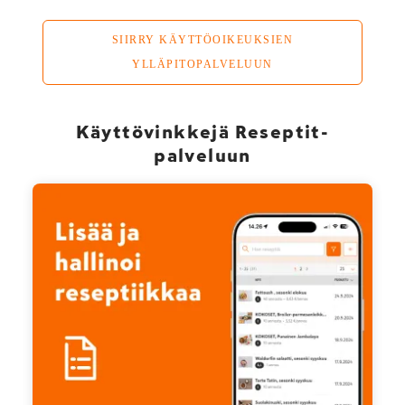
SIIRRY KÄYTTÖOIKEUKSIEN
YLLÄPITOPALVELUUN
Käyttövinkkejä Reseptit-
palveluun