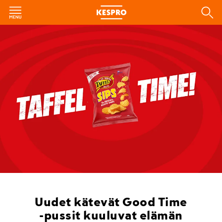
Uudet kätevät Good Time
-pussit kuuluvat elämän