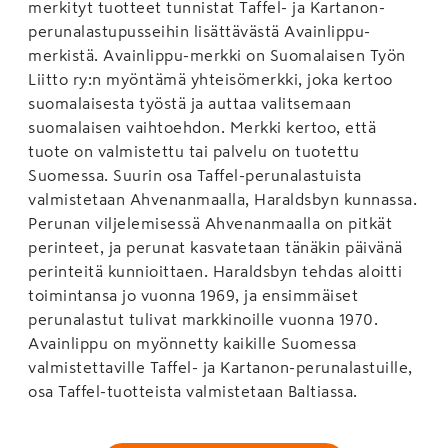
merkityt tuotteet tunnistat Taffel- ja Kartanon-
perunalastupusseihin lisättävästä Avainlippu-
merkistä. Avainlippu-merkki on Suomalaisen Työn
Liitto ry:n myöntämä yhteisömerkki, joka kertoo
suomalaisesta työstä ja auttaa valitsemaan
suomalaisen vaihtoehdon. Merkki kertoo, että
tuote on valmistettu tai palvelu on tuotettu
Suomessa. Suurin osa Taffel-perunalastuista
valmistetaan Ahvenanmaalla, Haraldsbyn kunnassa.
Perunan viljelemisessä Ahvenanmaalla on pitkät
perinteet, ja perunat kasvatetaan tänäkin päivänä
perinteitä kunnioittaen. Haraldsbyn tehdas aloitti
toimintansa jo vuonna 1969, ja ensimmäiset
perunalastut tulivat markkinoille vuonna 1970.
Avainlippu on myönnetty kaikille Suomessa
valmistettaville Taffel- ja Kartanon-perunalastuille,
osa Taffel-tuotteista valmistetaan Baltiassa.