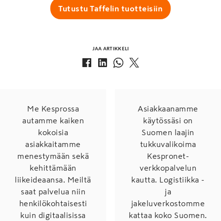
Tutustu Taffelin tuotteisiin
JAA ARTIKKELI
Me Kesprossa
Asiakkaanamme
autamme kaiken
käytössäsi on
kokoisia
Suomen laajin
asiakkaitamme
tukkuvalikoima
menestymään sekä
Kespronet-
kehittämään
verkkopalvelun
liikeideaansa. Meiltä
kautta. Logistiikka -
saat palvelua niin
ja
henkilökohtaisesti
jakeluverkostomme
kuin digitaalisissa
kattaa koko Suomen.