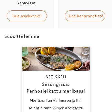
kanavissa.
Tule asiakkaaksi
Tilaa Kespronetistä
Suosittelemme
ARTIKKELI
Sesongissa:
Perhosleikattu meribassi
Meribassi on Välimeren ja Itä-
Atlantin rannikkojen arvostettu