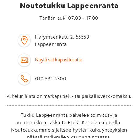
Noutotukku Lappeenranta
Tänään auki 07.00 - 17.00
Hyrymäenkatu 2, 53550
Lappeenranta
Näytä sähköpostiosoite
010 532 4300
Puhelun hinta on matkapuhelu- tai paikallisverkkomaksu.
Tukku Lappeenranta palvelee toimitus- ja
noutotukkuasiakkaita Etelä-Karjalan alueella.
Noutotukkumme sijaitsee hyvien kulkuyhteyksien
päässä Myllymäen kaupunginosassa.