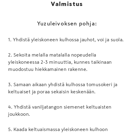
Valmistus
Yuzuleivoksen pohja:
1
.
Yhdistä yleiskoneen kulhossa jauhot, voi ja suola.
2
.
Sekoita melalla matalalla nopeudella
yleiskoneessa 2-3 minuuttia, kunnes taikinaan
muodostuu hiekkamainen rakenne.
3
.
Samaan aikaan yhdistä kulhossa tomusokeri ja
keltuaiset ja poraa sekaisin keskenään.
4
.
Yhdistä vaniljatangon siemenet keltuaisten
joukkoon.
5
.
Kaada keltuaismassa yleiskoneen kulhoon