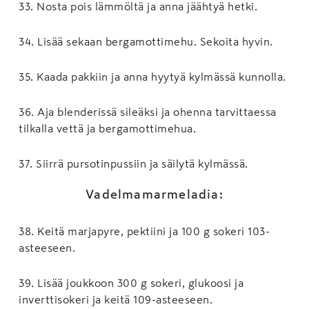
33
.
Nosta pois lämmöltä ja anna jäähtyä hetki.
34
.
Lisää sekaan bergamottimehu. Sekoita hyvin.
35
.
Kaada pakkiin ja anna hyytyä kylmässä kunnolla.
36
.
Aja blenderissä sileäksi ja ohenna tarvittaessa
tilkalla vettä ja bergamottimehua.
37
.
Siirrä pursotinpussiin ja säilytä kylmässä.
Vadelmamarmeladia:
38
.
Keitä marjapyre, pektiini ja 100 g sokeri 103-
asteeseen.
39
.
Lisää joukkoon 300 g sokeri, glukoosi ja
inverttisokeri ja keitä 109-asteeseen.