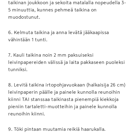
taikinan joukkoon ja sekoita matalalla nopeudella 3-
5 minuuttia, kunnes pehmeä taikina on
muodostunut.
6
.
Kelmuta taikina ja anna levätä jääkaapissa
vähintään 1 tunti.
7
.
Kauli taikina noin 2 mm paksuiseksi
leivinpapereiden välissä ja laita pakkaseen puoleksi
tunniksi.
8
.
Levitä taikina irtopohjavuokaan (halkaisija 26 cm)
leivinpaperin päälle ja painele kunnolla reunoihin
kiinni TAI stanssaa taikinasta pienempiä kiekkoja
pieniin tartaletti-muotteihin ja painele kunnolla
reunoihin kiinni.
9
.
Töki pintaan muutamia reikiä haarukalla.