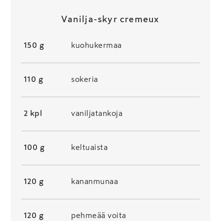
Vanilja-skyr cremeux
150 g
kuohukermaa
110 g
sokeria
2 kpl
vaniljatankoja
100 g
keltuaista
120 g
kananmunaa
120 g
pehmeää voita