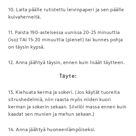
10
.
Laita päälle rutistettu leivinpaperi ja sen päälle
kuivaherneitä.
11
.
Paista 190-asteisessa uunissa 20-25 minuuttia
(iso) TAI 15-20 minuuttia (pienet) tai kunnes pohja
on täysin kypsä.
12
.
Anna jäähtyä täysin, ennen kuin lisäät täytteen.
Täyte:
13
.
Kiehuata kerma ja sokeri. (Jos käytät tuoreita
sitrushedelmiä, niin raasta myös niiden kuori
kerman ja sokerin sekaan. Siivilöi massa ennen kuin
kaadat sen munien ja mehun sekaan.)
14
.
Anna jäähtyä huoneenlämpöiseksi.