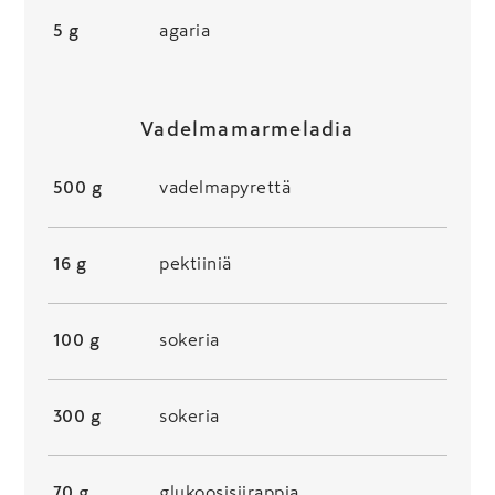
5 g
agaria
Vadelmamarmeladia
500 g
vadelmapyrettä
16 g
pektiiniä
100 g
sokeria
300 g
sokeria
70 g
glukoosisiirappia