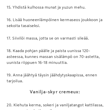
15
.
Yhdistä kulhossa munat ja yuzun mehu.
16
.
Lisää huoneenlämpöinen kermaseos joukkoon ja
sekoita tasaiseksi.
17
.
Siivilöi massa, jotta se on varmasti sileää.
18
.
Kaada pohjan päälle ja paista uunissa 120-
asteessa, kunnes massan sisälämpö on 70-astetta,
uunista riippuen 16-18 minuuttia.
19
.
Anna jäähtyä täysin jäähdytyskaapissa, ennen
tarjoilua.
Vanilja-skyr cremeux:
20
.
Kiehuta kerma, sokeri ja vaniljatangot kattilassa,