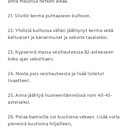
anna maustua hetken aikaa.
21
.
Siivilöi kerma puhtaaseen kulhoon.
22
.
Yhdistä kulhossa vähän jäähtynyt kerma sekä
keltuaiset ja kananmunat ja sekoita tasaiseksi.
23
.
Kypsennä massa vesihauteessa 82-asteeseen
koko ajan sekoittaen.
24
.
Nosta pois vesihauteesta ja lisää liotetut
livaatteet.
25
.
Anna jäähtyä huoneenlämmössä noin 40-45-
asteiseksi.
26
.
Poraa bamixilla voi kuutioina sekaan. Lisää voita
pieneinä kuutioina hiljailleen,