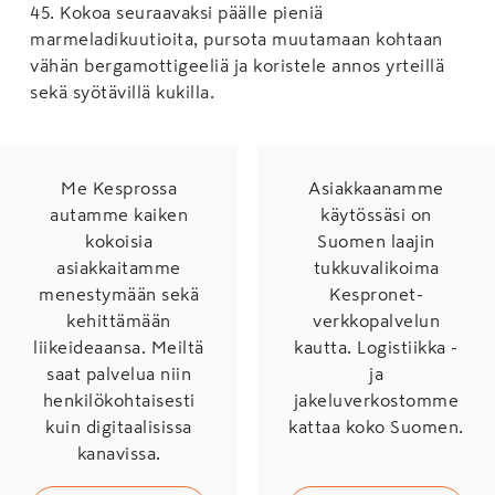
45
.
Kokoa seuraavaksi päälle pieniä
marmeladikuutioita, pursota muutamaan kohtaan
vähän bergamottigeeliä ja koristele annos yrteillä
sekä syötävillä kukilla.
Me Kesprossa
Asiakkaanamme
autamme kaiken
käytössäsi on
kokoisia
Suomen laajin
asiakkaitamme
tukkuvalikoima
menestymään sekä
Kespronet-
kehittämään
verkkopalvelun
liikeideaansa. Meiltä
kautta. Logistiikka -
saat palvelua niin
ja
henkilökohtaisesti
jakeluverkostomme
kuin digitaalisissa
kattaa koko Suomen.
kanavissa.