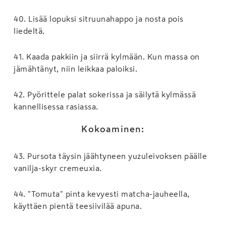
40
.
Lisää lopuksi sitruunahappo ja nosta pois
liedeltä.
41
.
Kaada pakkiin ja siirrä kylmään. Kun massa on
jämähtänyt, niin leikkaa paloiksi.
42
.
Pyörittele palat sokerissa ja säilytä kylmässä
kannellisessa rasiassa.
Kokoaminen:
43
.
Pursota täysin jäähtyneen yuzuleivoksen päälle
vanilja-skyr cremeuxia.
44
.
"Tomuta" pinta kevyesti matcha-jauheella,
käyttäen pientä teesiivilää apuna.