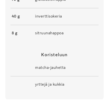
40 g
inverttisokeria
8 g
sitruunahappoa
Koristeluun
matcha-jauhetta
yrttejä ja kukkia