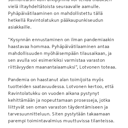
vielä iltayhdeltätoista seuraavalle aamulle.
Pyhäpäivätilaaminen on mahdollistettu tällä
hetkellä Ravintolatukun pääkaupunkiseudun
asiakkaille.
”Kysynnän ennustaminen on ilman pandemiaakin
haastavaa hommaa. Pyhäpäivätilaaminen antaa
mahdollisuuden myöhäisempään tilausaikaan, ja
sen avulla voi esimerkiksi varmistaa varaston
riittävyyden maanantaiaamuksi”, Lotvonen toteaa.
Pandemia on haastanut alan toimijoita myös
tuotteiden saatavuudessa. Lotvonen kertoo, että
Ravintolatukku on vuoden aikana pystynyt
kehittämään ja nopeuttamaan prosesseja, jotka
liittyvät sen oman varaston täydentämiseen ja
tarvesuunnitteluun. Siten pystytään takaamaan
parempi toimintavalmius muuttuvissa tilanteissa.