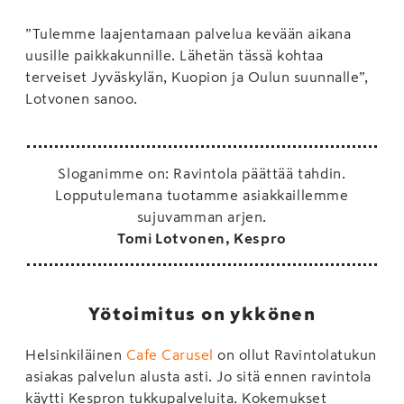
”Tulemme laajentamaan palvelua kevään aikana
uusille paikkakunnille. Lähetän tässä kohtaa
terveiset Jyväskylän, Kuopion ja Oulun suunnalle”,
Lotvonen sanoo.
Sloganimme on: Ravintola päättää tahdin.
Lopputulemana tuotamme asiakkaillemme
sujuvamman arjen.
Tomi Lotvonen, Kespro
Yötoimitus on ykkönen
Helsinkiläinen
Cafe Carusel
on ollut Ravintolatukun
asiakas palvelun alusta asti. Jo sitä ennen ravintola
käytti Kespron tukkupalveluita. Kokemukset