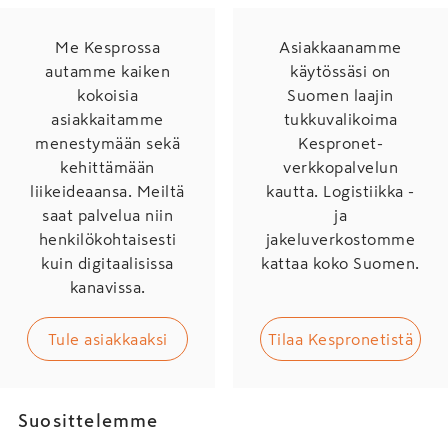
Me Kesprossa
Asiakkaanamme
autamme kaiken
käytössäsi on
kokoisia
Suomen laajin
asiakkaitamme
tukkuvalikoima
menestymään sekä
Kespronet-
kehittämään
verkkopalvelun
liikeideaansa. Meiltä
kautta. Logistiikka -
saat palvelua niin
ja
henkilökohtaisesti
jakeluverkostomme
kuin digitaalisissa
kattaa koko Suomen.
kanavissa.
Tule asiakkaaksi
Tilaa Kespronetistä
Suosittelemme