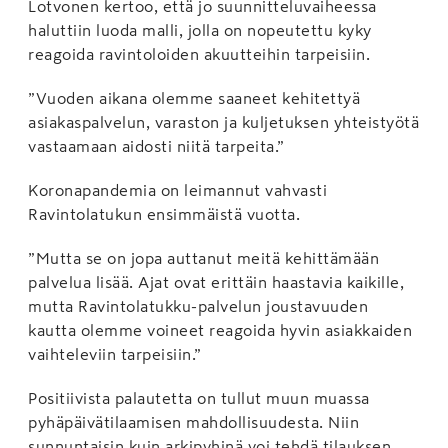
Lotvonen kertoo, että jo suunnitteluvaiheessa
haluttiin luoda malli, jolla on nopeutettu kyky
reagoida ravintoloiden akuutteihin tarpeisiin.
”Vuoden aikana olemme saaneet kehitettyä
asiakaspalvelun, varaston ja kuljetuksen yhteistyötä
vastaamaan aidosti niitä tarpeita.”
Koronapandemia on leimannut vahvasti
Ravintolatukun ensimmäistä vuotta.
”Mutta se on jopa auttanut meitä kehittämään
palvelua lisää. Ajat ovat erittäin haastavia kaikille,
mutta Ravintolatukku-palvelun joustavuuden
kautta olemme voineet reagoida hyvin asiakkaiden
vaihteleviin tarpeisiin.”
Positiivista palautetta on tullut muun muassa
pyhäpäivätilaamisen mahdollisuudesta. Niin
sunnuntaisin kuin arkipyhinä voi tehdä tilauksen