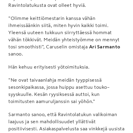
Ravintolatukusta ovat olleet hyviä.
”Olimme keittiömestarin kanssa vähän
ihmeissäänkin siitä, miten hyvin kaikki toimi.
Yleensä uuteen tukkuun siirryttäessä hommat
vähän tökkivät. Meidän yhteistyömme on mennyt
tosi smoothisti”, Caruselin omistaja
Ari Sarmanto
sanoo.
Hän kehuu erityisesti yötoimituksia.
”Ne ovat taivaanlahja meidän tyyppisessä
sesonkipaikassa, jossa huippu asettuu touko–
syyskuulle. Kesän ryysiksessä auttoi, kun
toimitusten aamuruljanssin sai yöhön.”
Sarmanto sanoo, että Ravintolatukun valikoiman
laajuus ja sen mahdollisuudet yllättivät
positiivisesti. Asiakaspalvelusta saa vinkkejä uusista