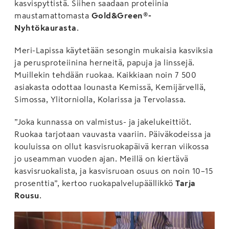
kasvispyttistä. Siihen saadaan proteiinia
maustamattomasta
Gold&Green®-
Nyhtökaurasta
.
Meri-Lapissa käytetään sesongin mukaisia kasviksia
ja perusproteiinina herneitä, papuja ja linssejä.
Muillekin tehdään ruokaa. Kaikkiaan noin 7 500
asiakasta odottaa lounasta Kemissä, Kemijärvellä,
Simossa, Ylitorniolla, Kolarissa ja Tervolassa.
”Joka kunnassa on valmistus- ja jakelukeittiöt.
Ruokaa tarjotaan vauvasta vaariin. Päiväkodeissa ja
kouluissa on ollut kasvisruokapäivä kerran viikossa
jo useamman vuoden ajan. Meillä on kiertävä
kasvisruokalista, ja kasvisruoan osuus on noin 10–15
prosenttia”, kertoo ruokapalvelupäällikkö
Tarja
Rousu
.