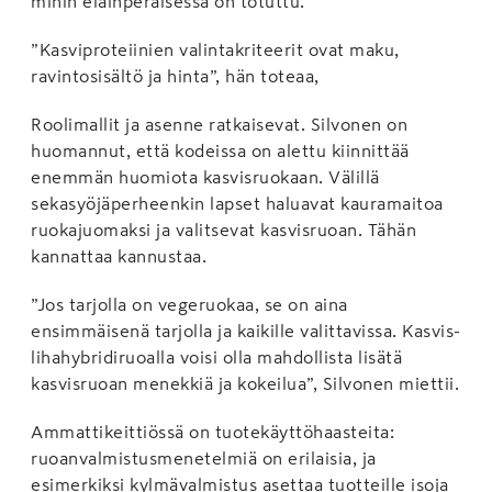
mihin eläinperäisessä on totuttu.
”Kasviproteiinien valintakriteerit ovat maku,
ravintosisältö ja hinta”, hän toteaa,
Roolimallit ja asenne ratkaisevat. Silvonen on
huomannut, että kodeissa on alettu kiinnittää
enemmän huomiota kasvisruokaan. Välillä
sekasyöjäperheenkin lapset haluavat kauramaitoa
ruokajuomaksi ja valitsevat kasvisruoan. Tähän
kannattaa kannustaa.
”Jos tarjolla on vegeruokaa, se on aina
ensimmäisenä tarjolla ja kaikille valittavissa. Kasvis-
lihahybridiruoalla voisi olla mahdollista lisätä
kasvisruoan menekkiä ja kokeilua”, Silvonen miettii.
Ammattikeittiössä on tuotekäyttöhaasteita:
ruoanvalmistusmenetelmiä on erilaisia, ja
esimerkiksi kylmävalmistus asettaa tuotteille isoja