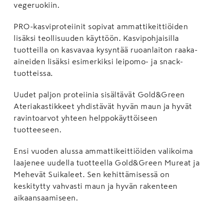
vegeruokiin.
PRO-kasviproteiinit sopivat ammatti­keittiöiden
lisäksi teollisuuden käyttöön. Kasvipohjaisilla
tuotteilla on kasvavaa kysyntää ruoanlaiton raaka-
aineiden lisäksi esimerkiksi leipomo- ja snack-
tuotteissa.
Uudet paljon proteiinia sisältävät Gold­&Green
Ateriakastikkeet yhdistävät hyvän maun ja hyvät
ravintoarvot yhteen helppokäyttöiseen
tuotteeseen.
Ensi vuoden alussa ammattikeittiöiden valikoima
laajenee uudella tuotteella Gold&Green Mureat ja
Mehevät Suikaleet. Sen kehittämisessä on
keskitytty vahvasti maun ja hyvän rakenteen
aikaansaamiseen.