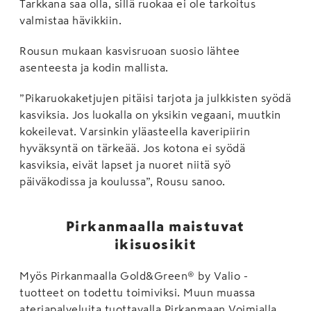
Tarkkana saa olla, sillä ruokaa ei ole tarkoitus
valmistaa hävikkiin.
Rousun mukaan kasvisruoan suosio lähtee
asenteesta ja kodin mallista.
”Pikaruokaketjujen pitäisi tarjota ja julkkisten syödä
kasviksia. Jos luokalla on yksikin vegaani, muutkin
kokeilevat. Varsinkin yläasteella kaveripiirin
hyväksyntä on tärkeää. Jos kotona ei syödä
kasviksia, eivät lapset ja nuoret niitä syö
päiväkodissa ja koulussa”, Rousu sanoo.
Pirkanmaalla maistuvat
ikisuosikit
Myös Pirkanmaalla Gold&Green® by Valio -
tuotteet on todettu toimiviksi. Muun muassa
ateriapalveluita tuottavalla Pirkanmaan Voimialla