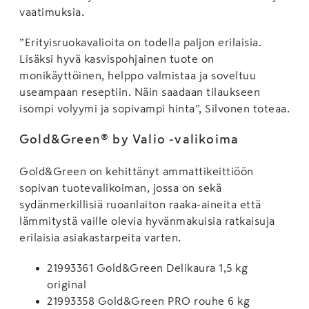
vaatimuksia.
”Erityisruokavalioita on todella paljon erilaisia.
Lisäksi hyvä kasvispohjainen tuote on
monikäyttöinen, helppo valmistaa ja soveltuu
useampaan reseptiin. Näin saadaan tilaukseen
isompi volyymi ja sopivampi hinta”, Silvonen toteaa.
Gold&Green® by Valio -valikoima
Gold&Green on kehittänyt ammattikeittiöön
sopivan tuotevalikoiman, jossa on sekä
sydänmerkillisiä ruoanlaiton raaka-aineita että
lämmitystä vaille olevia hyvänmakuisia ratkaisuja
erilaisia asiakastarpeita varten.
21993361 Gold&Green Delikaura 1,5 kg
original
21993358 Gold&Green PRO rouhe 6 kg