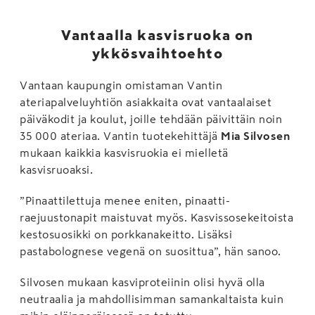
Vantaalla kasvisruoka on
ykkösvaihtoehto
Vantaan kaupungin omistaman Vantin
ateriapalveluyhtiön asiakkaita ovat vantaalaiset
päiväkodit ja koulut, joille tehdään päivittäin noin
35 000 ateriaa. Vantin tuotekehittäjä
Mia Silvosen
mukaan kaikkia kasvisruokia ei mielletä
kasvisruoaksi.
”Pinaattilettuja menee eniten, pinaatti-
raejuustonapit maistuvat myös. Kasvissosekeitoista
kestosuosikki on porkkanakeitto. Lisäksi
pastabolognese vegenä on suosittua”, hän sanoo.
Silvosen mukaan kasviproteiinin olisi hyvä olla
neutraalia ja mahdollisimman samankaltaista kuin