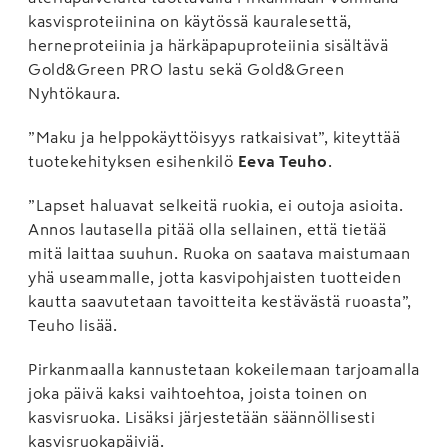
kasvisproteiinina on käytössä kauralesettä,
herneproteiinia ja härkäpapu­proteiinia sisältävä
Gold&Green PRO lastu sekä Gold&Green
Nyhtökaura.
”Maku ja helppokäyttöisyys ratkaisivat”, kiteyttää
tuotekehityksen esihenkilö
Eeva Teuho
.
”Lapset haluavat selkeitä ruokia, ei outoja asioita.
Annos lautasella pitää olla sellainen, että tietää
mitä laittaa suuhun. Ruoka on saatava maistumaan
yhä useammalle, jotta kasvipohjaisten tuotteiden
kautta saavutetaan tavoitteita kestävästä ruoasta”,
Teuho lisää.
Pirkanmaalla kannustetaan kokeilemaan tarjoamalla
joka päivä kaksi vaihtoehtoa, joista toinen on
kasvisruoka. Lisäksi järjestetään säännöllisesti
kasvisruokapäiviä.