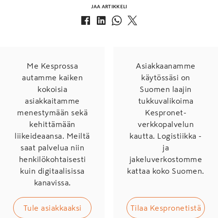
JAA ARTIKKELI
Me Kesprossa
Asiakkaanamme
autamme kaiken
käytössäsi on
kokoisia
Suomen laajin
asiakkaitamme
tukkuvalikoima
menestymään sekä
Kespronet-
kehittämään
verkkopalvelun
liikeideaansa. Meiltä
kautta. Logistiikka -
saat palvelua niin
ja
henkilökohtaisesti
jakeluverkostomme
kuin digitaalisissa
kattaa koko Suomen.
kanavissa.
Tule asiakkaaksi
Tilaa Kespronetistä