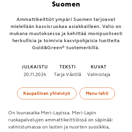
Suomen
Ammattikeittiöt ympäri Suomen tarjoavat
mielellään kasvisruokaa asiakkailleen. Valio on
mukana muutoksessa ja kehittää moni­puolisesti
herkullisia ja toimivia kasvipohjaisia tuotteita
Gold&Green® tuotemerkillä.
JULKAISTU
TEKSTI
KUVAT
20.11.2024
Tarja Västilä
Valmistaja
Kaupallinen yhteistyö
Menu-lehti
On lounasaika Meri-Lapissa. Meri-Lapin
ruokapalvelujen ammattikeittiöissä on säpinää:
valmistumassa on lasten ja nuorten suosikkia,