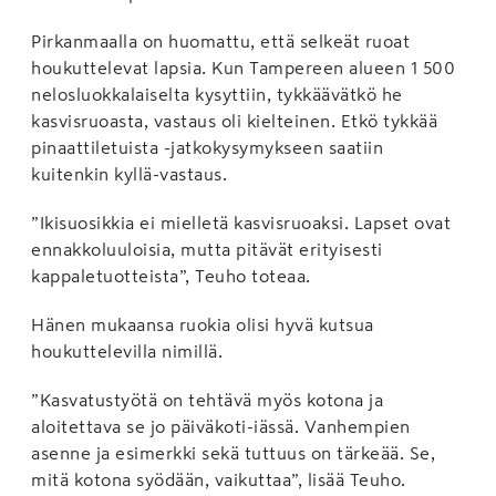
Pirkanmaalla on huomattu, että selkeät ruoat
houkuttelevat lapsia. Kun Tampereen alueen 1 500
nelosluokkalaiselta kysyttiin, tykkäävätkö he
kasvisruoasta, vastaus oli kielteinen. Etkö tykkää
pinaattiletuista -jatkokysymykseen saatiin
kuitenkin kyllä-vastaus.
”Ikisuosikkia ei mielletä kasvisruoaksi. Lapset ovat
ennakkoluuloisia, mutta pitävät erityisesti
kappaletuotteista”, Teuho toteaa.
Hänen mukaansa ruokia olisi hyvä kutsua
houkuttelevilla nimillä.
”Kasvatustyötä on tehtävä myös kotona ja
aloitettava se jo päiväkoti-iässä. Vanhempien
asenne ja esimerkki sekä tuttuus on tärkeää. Se,
mitä kotona syödään, vaikuttaa”, lisää Teuho.