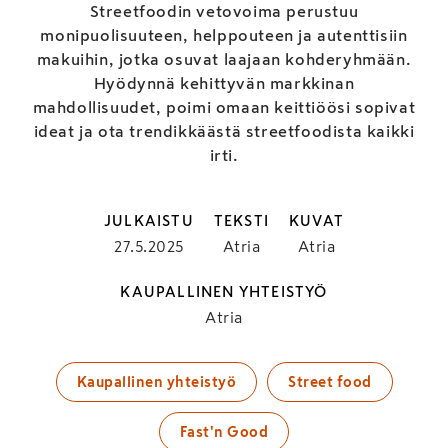
Streetfoodin vetovoima perustuu
monipuolisuuteen, helppouteen ja autenttisiin
makuihin, jotka osuvat laajaan kohderyhmään.
Hyödynnä kehittyvän markkinan
mahdollisuudet, poimi omaan keittiöösi sopivat
ideat ja ota trendikkäästä streetfoodista kaikki
irti.
JULKAISTU
TEKSTI
KUVAT
27.5.2025
Atria
Atria
KAUPALLINEN YHTEISTYÖ
Atria
Kaupallinen yhteistyö
Street food
Fast'n Good