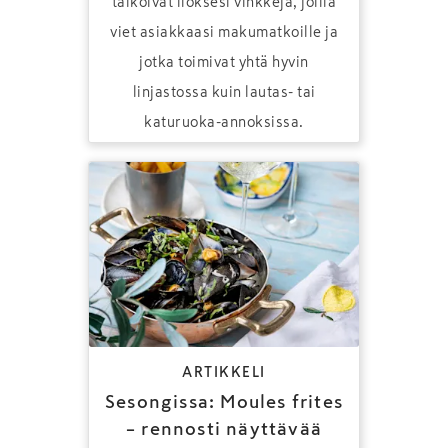
taikoivat iloksesi vinkkejä, joilla
viet asiakkaasi makumatkoille ja
jotka toimivat yhtä hyvin
linjastossa kuin lautas- tai
katuruoka-annoksissa.
ARTIKKELI
Sesongissa: Moules frites
– rennosti näyttävää