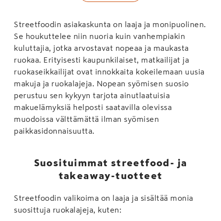
Streetfoodin asiakaskunta on laaja ja monipuolinen.
Se houkuttelee niin nuoria kuin vanhempiakin
kuluttajia, jotka arvostavat nopeaa ja maukasta
ruokaa. Erityisesti kaupunkilaiset, matkailijat ja
ruokaseikkailijat ovat innokkaita kokeilemaan uusia
makuja ja ruokalajeja. Nopean syömisen suosio
perustuu sen kykyyn tarjota ainutlaatuisia
makuelämyksiä helposti saatavilla olevissa
muodoissa välttämättä ilman syömisen
paikkasidonnaisuutta.
Suosituimmat streetfood- ja
takeaway-tuotteet
Streetfoodin valikoima on laaja ja sisältää monia
suosittuja ruokalajeja, kuten: