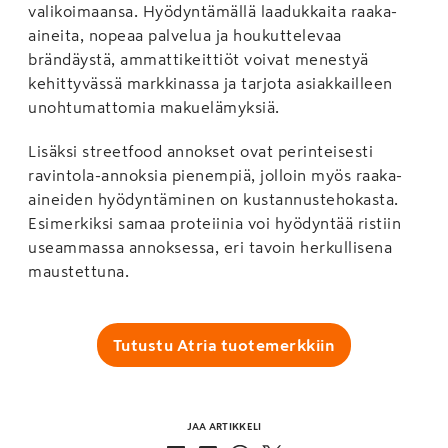
valikoimaansa. Hyödyntämällä laadukkaita raaka-
aineita, nopeaa palvelua ja houkuttelevaa
brändäystä, ammattikeittiöt voivat menestyä
kehittyvässä markkinassa ja tarjota asiakkailleen
unohtumattomia makuelämyksiä.
Lisäksi streetfood annokset ovat perinteisesti
ravintola-annoksia pienempiä, jolloin myös raaka-
aineiden hyödyntäminen on kustannustehokasta.
Esimerkiksi samaa proteiinia voi hyödyntää ristiin
useammassa annoksessa, eri tavoin herkullisena
maustettuna.
Tutustu Atria tuotemerkkiin
JAA ARTIKKELI