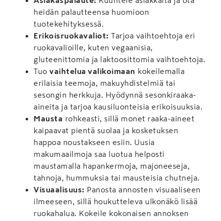
heidän palautteensa huomioon
tuotekehityksessä.
Erikoisruokavaliot:
Tarjoa vaihtoehtoja eri
ruokavalioille, kuten vegaanisia,
gluteenittomia ja laktoosittomia vaihtoehtoja.
Tuo
vaihtelua valikoimaan
kokeilemalla
erilaisia teemoja, makuyhdistelmiä tai
sesongin herkkuja. Hyödynnä sesonkiraaka-
aineita ja tarjoa kausiluonteisia erikoisuuksia.
Mausta
rohkeasti, sillä monet raaka-aineet
kaipaavat pientä suolaa ja kosketuksen
happoa noustakseen esiin. Uusia
makumaailmoja saa luotua helposti
maustamalla hapankermoja, majoneeseja,
tahnoja, hummuksia tai mausteisia chutneja.
Visuaalisuus:
Panosta annosten visuaaliseen
ilmeeseen, sillä houkutteleva ulkonäkö lisää
ruokahalua. Kokeile kokonaisen annoksen