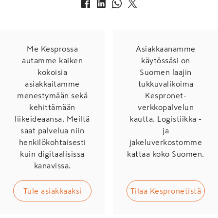
Me Kesprossa
Asiakkaanamme
autamme kaiken
käytössäsi on
kokoisia
Suomen laajin
asiakkaitamme
tukkuvalikoima
menestymään sekä
Kespronet-
kehittämään
verkkopalvelun
liikeideaansa. Meiltä
kautta. Logistiikka -
saat palvelua niin
ja
henkilökohtaisesti
jakeluverkostomme
kuin digitaalisissa
kattaa koko Suomen.
kanavissa.
Tule asiakkaaksi
Tilaa Kespronetistä