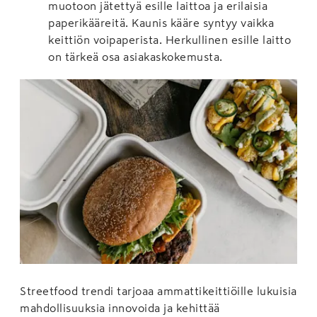
muotoon jätettyä esille laittoa ja erilaisia
paperikääreitä. Kaunis kääre syntyy vaikka
keittiön voipaperista. Herkullinen esille laitto
on tärkeä osa asiakaskokemusta.
Streetfood trendi tarjoaa ammattikeittiöille lukuisia
mahdollisuuksia innovoida ja kehittää