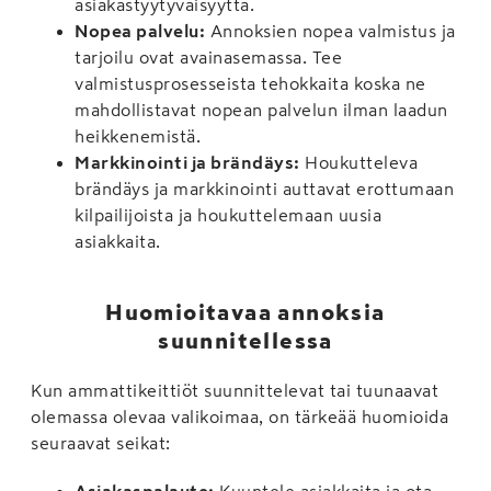
asiakastyytyväisyyttä.
Nopea palvelu:
Annoksien nopea valmistus ja
tarjoilu ovat avainasemassa. Tee
valmistusprosesseista tehokkaita koska ne
mahdollistavat nopean palvelun ilman laadun
heikkenemistä.
Markkinointi ja brändäys:
Houkutteleva
brändäys ja markkinointi auttavat erottumaan
kilpailijoista ja houkuttelemaan uusia
asiakkaita.
Huomioitavaa annoksia
suunnitellessa
Kun ammattikeittiöt suunnittelevat tai tuunaavat
olemassa olevaa valikoimaa, on tärkeää huomioida
seuraavat seikat:
Asiakaspalaute:
Kuuntele asiakkaita ja ota