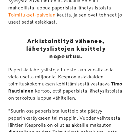
Syksystä 2024 lähtien asiakkailla on ollut
mahdollista luopua paperisista lähetyslistoista
Toimitukset-palvelun
kautta, ja sen ovat tehneet jo
useat sadat asiakkaat.
Arkistointityö vähenee,
lähetyslistojen käsittely
nopeutuu.
Paperisia lähetyslistoja tulostetaan vuositasolla
vielä useita miljoonia. Kespron asiakkaiden
toimituskokemuksen kehittämisestä vastaava
Timo
Rautiainen
kertoo, että paperisista lähetyslistoista
on tarkoitus luopua vähitellen.
”Suurin osa paperisista luetteloista päätyy
paperinkeräykseen tai mappiin. Vuodenvaihteesta
lähtien Kesprolla on ollut asiakkaille maksuton
digitaalinen arkisto Toimitukset-palvelussa, josta