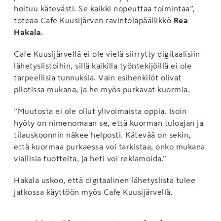
hoituu kätevästi. Se kaikki nopeuttaa toimintaa”,
toteaa Cafe Kuusijärven ravintolapäällikkö
Rea
Hakala
.
Cafe Kuusijärvellä ei ole vielä siirrytty digitaalisiin
lähetyslistoihin, sillä kaikilla työntekijöillä ei ole
tarpeellisia tunnuksia. Vain esihenkilöt olivat
pilotissa mukana, ja he myös purkavat kuormia.
”Muutosta ei ole ollut ylivoimaista oppia. Isoin
hyöty on nimenomaan se, että kuorman tuloajan ja
tilauskoonnin näkee helposti. Kätevää on sekin,
että kuormaa purkaessa voi tarkistaa, onko mukana
viallisia tuotteita, ja heti voi reklamoida.”
Hakala uskoo, että digitaalinen lähetyslista tulee
jatkossa käyttöön myös Cafe Kuusijärvellä.