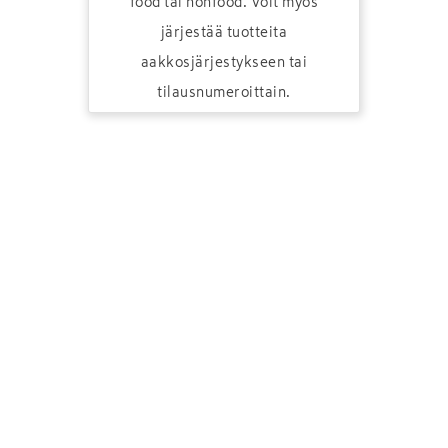
food tai nonfood. Voit myös
järjestää tuotteita
aakkosjärjestykseen tai
tilausnumeroittain.