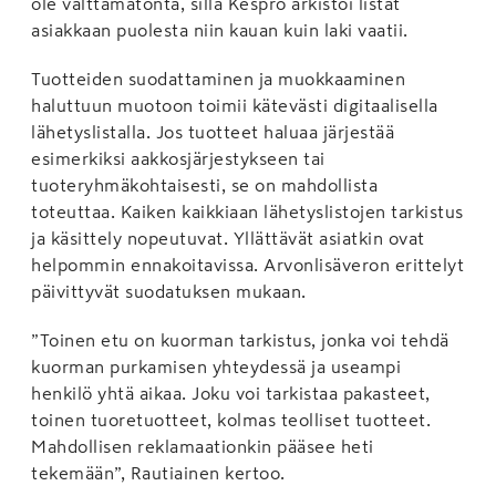
ole välttämätöntä, sillä Kespro arkistoi listat
asiakkaan puolesta niin kauan kuin laki vaatii.
Tuotteiden suodattaminen ja muokkaaminen
haluttuun muotoon toimii kätevästi digitaalisella
lähetyslistalla. Jos tuotteet haluaa järjestää
esimerkiksi aakkosjärjestykseen tai
tuoteryhmäkohtaisesti, se on mahdollista
toteuttaa. Kaiken kaikkiaan lähetyslistojen tarkistus
ja käsittely nopeutuvat. Yllättävät asiatkin ovat
helpommin ennakoitavissa. Arvonlisäveron erittelyt
päivittyvät suodatuksen mukaan.
”Toinen etu on kuorman tarkistus, jonka voi tehdä
kuorman purkamisen yhteydessä ja useampi
henkilö yhtä aikaa. Joku voi tarkistaa pakasteet,
toinen tuoretuotteet, kolmas teolliset tuotteet.
Mahdollisen reklamaationkin pääsee heti
tekemään”, Rautiainen kertoo.