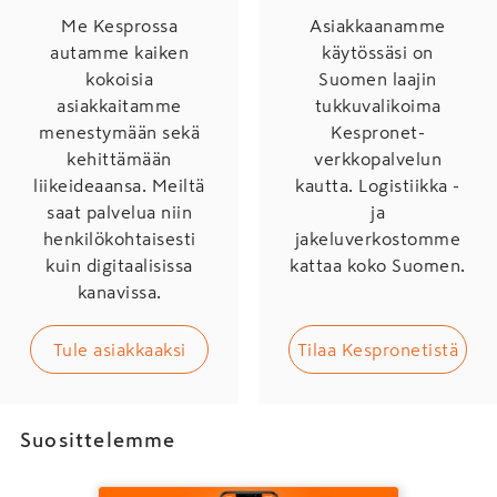
Me Kesprossa
Asiakkaanamme
autamme kaiken
käytössäsi on
kokoisia
Suomen laajin
asiakkaitamme
tukkuvalikoima
menestymään sekä
Kespronet-
kehittämään
verkkopalvelun
liikeideaansa. Meiltä
kautta. Logistiikka -
saat palvelua niin
ja
henkilökohtaisesti
jakeluverkostomme
kuin digitaalisissa
kattaa koko Suomen.
kanavissa.
Tule asiakkaaksi
Tilaa Kespronetistä
Suosittelemme