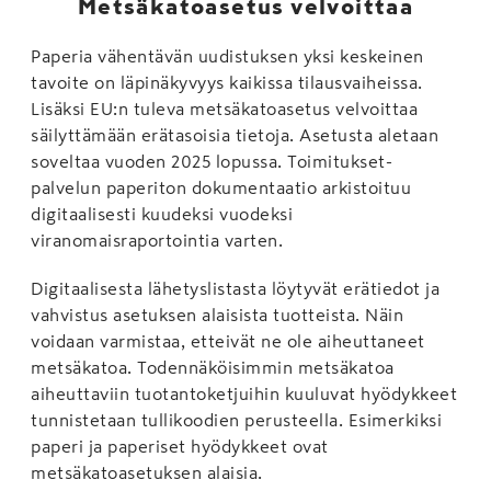
Metsäkatoasetus velvoittaa
Paperia vähentävän uudistuksen yksi keskeinen
tavoite on läpinäkyvyys kaikissa tilausvaiheissa.
Lisäksi EU:n tuleva metsäkatoasetus velvoittaa
säilyttämään erätasoisia tietoja. Asetusta aletaan
soveltaa vuoden 2025 lopussa. Toimitukset-
palvelun paperiton dokumentaatio arkistoituu
digitaalisesti kuudeksi vuodeksi
viranomaisraportointia varten.
Digitaalisesta lähetyslistasta löytyvät erätiedot ja
vahvistus asetuksen alaisista tuotteista. Näin
voidaan varmistaa, etteivät ne ole aiheuttaneet
metsäkatoa. Todennäköisimmin metsäkatoa
aiheuttaviin tuotantoketjuihin kuuluvat hyödykkeet
tunnistetaan tullikoodien perusteella. Esimerkiksi
paperi ja paperiset hyödykkeet ovat
metsäkatoasetuksen alaisia.