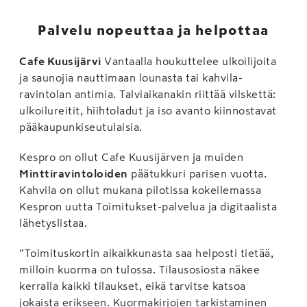
Palvelu nopeuttaa ja helpottaa
Cafe Kuusijärvi
Vantaalla houkuttelee ulkoilijoita
ja saunojia nauttimaan lounasta tai kahvila-
ravintolan antimia. Talviaikanakin riittää vilskettä:
ulkoilureitit, hiihtoladut ja iso avanto kiinnostavat
pääkaupunkiseutulaisia.
Kespro on ollut Cafe Kuusijärven ja muiden
Minttiravintoloiden
päätukkuri parisen vuotta.
Kahvila on ollut mukana pilotissa kokeilemassa
Kespron uutta Toimitukset-palvelua ja digitaalista
lähetyslistaa.
”Toimituskortin aikaikkunasta saa helposti tietää,
milloin kuorma on tulossa. Tilausosiosta näkee
kerralla kaikki tilaukset, eikä tarvitse katsoa
jokaista erikseen. Kuormakirjojen tarkistaminen