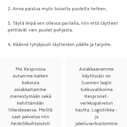
2
.
Anna paistua myös toiselta puolelta hetken.
3
.
Täytä leipä sen ollessa parilalla, niin että täytteet
peittävät vain puolet pohjasta.
4
.
Käännä tyhjäpuoli täytteiden päälle ja tarjoile.
Me Kesprossa
Asiakkaanamme
autamme kaiken
käytössäsi on
kokoisia
Suomen laajin
asiakkaitamme
tukkuvalikoima
menestymään sekä
Kespronet-
kehittämään
verkkopalvelun
liikeideaansa. Meiltä
kautta. Logistiikka -
saat palvelua niin
ja
henkilökohtaisesti
jakeluverkostomme