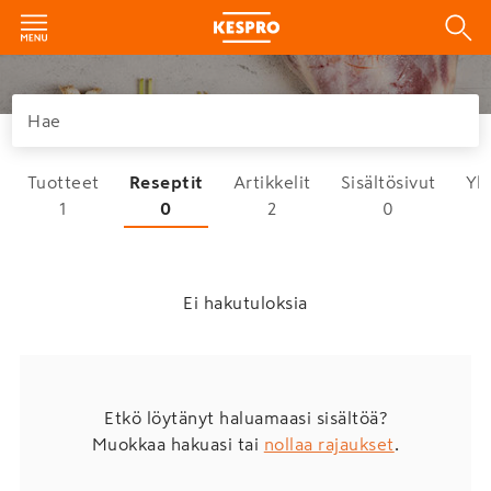
Tuotteet
Reseptit
Artikkelit
Sisältösivut
Yh
1
0
2
0
Ei hakutuloksia
Etkö löytänyt haluamaasi sisältöä?
Muokkaa hakuasi tai
nollaa rajaukset
.