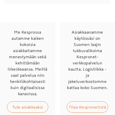
Me Kesprossa
Asiakkaanamme
autamme kaiken
käytössäsi on
kokoisia
Suomen laajin
asiakkaitamme
tukkuvalikoima
menestymään sekä
Kespronet-
kehittämään
verkkopalvelun
liikeideaansa. Meiltä
kautta. Logistiikka -
saat palvelua niin
ja
henkilökohtaisesti
jakeluverkostomme
kuin digitaalisissa
kattaa koko Suomen.
kanavissa.
Tule asiakkaaksi
Tilaa Kespronetistä