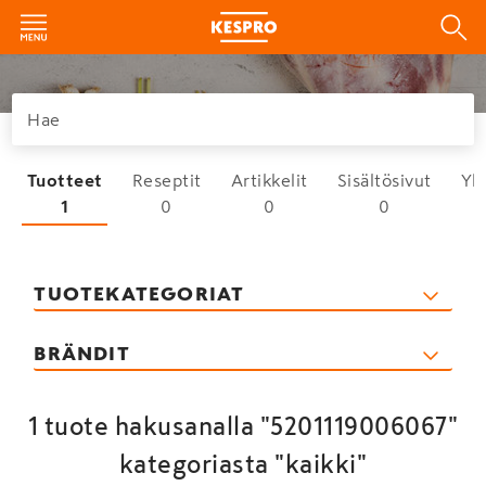
Tuotteet
Reseptit
Artikkelit
Sisältösivut
Yh
1
0
0
0
TUOTEKATEGORIAT
BRÄNDIT
1 tuote hakusanalla "5201119006067"
kategoriasta "kaikki"