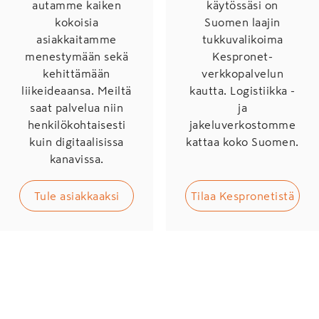
autamme kaiken
käytössäsi on
kokoisia
Suomen laajin
asiakkaitamme
tukkuvalikoima
menestymään sekä
Kespronet-
kehittämään
verkkopalvelun
liikeideaansa. Meiltä
kautta. Logistiikka -
saat palvelua niin
ja
henkilökohtaisesti
jakeluverkostomme
kuin digitaalisissa
kattaa koko Suomen.
kanavissa.
Tule asiakkaaksi
Tilaa Kespronetistä