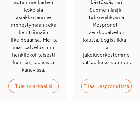
autamme kaiken
käytössäsi on
kokoisia
Suomen laajin
asiakkaitamme
tukkuvalikoima
menestymään sekä
Kespronet-
kehittämään
verkkopalvelun
liikeideaansa. Meiltä
kautta. Logistiikka -
saat palvelua niin
ja
henkilökohtaisesti
jakeluverkostomme
kuin digitaalisissa
kattaa koko Suomen.
kanavissa.
Tule asiakkaaksi
Tilaa Kespronetistä