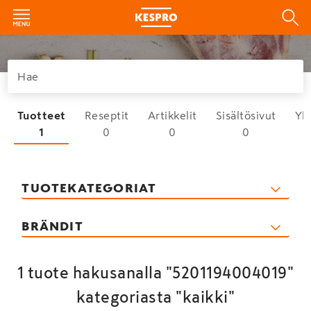
Tuotteet
Reseptit
Artikkelit
Sisältösivut
Yh
1
0
0
0
TUOTEKATEGORIAT
BRÄNDIT
1 tuote hakusanalla "5201194004019"
kategoriasta "kaikki"