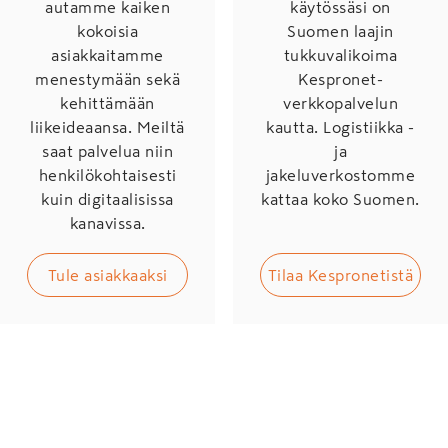
autamme kaiken
käytössäsi on
kokoisia
Suomen laajin
asiakkaitamme
tukkuvalikoima
menestymään sekä
Kespronet-
kehittämään
verkkopalvelun
liikeideaansa. Meiltä
kautta. Logistiikka -
saat palvelua niin
ja
henkilökohtaisesti
jakeluverkostomme
kuin digitaalisissa
kattaa koko Suomen.
kanavissa.
Tule asiakkaaksi
Tilaa Kespronetistä