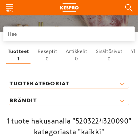
Tuotteet
Reseptit
Artikkelit
Sisältösivut
Yh
1
0
0
0
TUOTEKATEGORIAT
BRÄNDIT
1 tuote hakusanalla "5203224320090"
kategoriasta "kaikki"