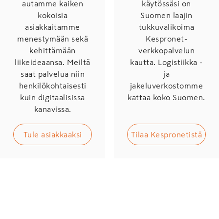
autamme kaiken
käytössäsi on
kokoisia
Suomen laajin
asiakkaitamme
tukkuvalikoima
menestymään sekä
Kespronet-
kehittämään
verkkopalvelun
liikeideaansa. Meiltä
kautta. Logistiikka -
saat palvelua niin
ja
henkilökohtaisesti
jakeluverkostomme
kuin digitaalisissa
kattaa koko Suomen.
kanavissa.
Tule asiakkaaksi
Tilaa Kespronetistä