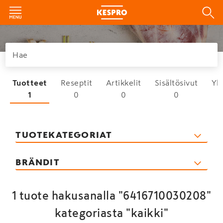
Tuotteet
Reseptit
Artikkelit
Sisältösivut
Yh
1
0
0
0
TUOTEKATEGORIAT
BRÄNDIT
1 tuote hakusanalla "6416710030208"
kategoriasta "kaikki"