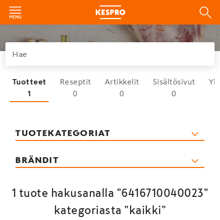
Tuotteet
Reseptit
Artikkelit
Sisältösivut
Yh
1
0
0
0
TUOTEKATEGORIAT
BRÄNDIT
1 tuote hakusanalla "6416710040023"
kategoriasta "kaikki"