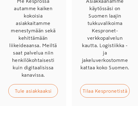
Me Kesprossa
Asiakkaanamme
autamme kaiken
käytössäsi on
kokoisia
Suomen laajin
asiakkaitamme
tukkuvalikoima
menestymään sekä
Kespronet-
kehittämään
verkkopalvelun
liikeideaansa. Meiltä
kautta. Logistiikka -
saat palvelua niin
ja
henkilökohtaisesti
jakeluverkostomme
kuin digitaalisissa
kattaa koko Suomen.
kanavissa.
Tule asiakkaaksi
Tilaa Kespronetistä