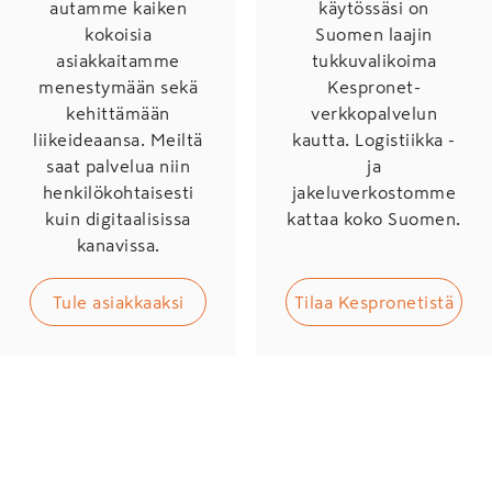
autamme kaiken
käytössäsi on
kokoisia
Suomen laajin
asiakkaitamme
tukkuvalikoima
menestymään sekä
Kespronet-
kehittämään
verkkopalvelun
liikeideaansa. Meiltä
kautta. Logistiikka -
saat palvelua niin
ja
henkilökohtaisesti
jakeluverkostomme
kuin digitaalisissa
kattaa koko Suomen.
kanavissa.
Tule asiakkaaksi
Tilaa Kespronetistä