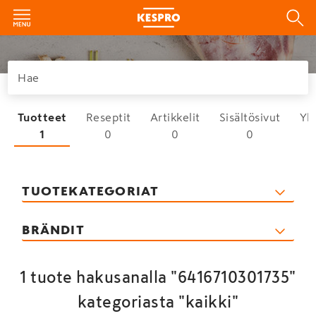
Tuotteet
Reseptit
Artikkelit
Sisältösivut
Yh
1
0
0
0
TUOTEKATEGORIAT
BRÄNDIT
1 tuote hakusanalla "6416710301735"
kategoriasta "kaikki"