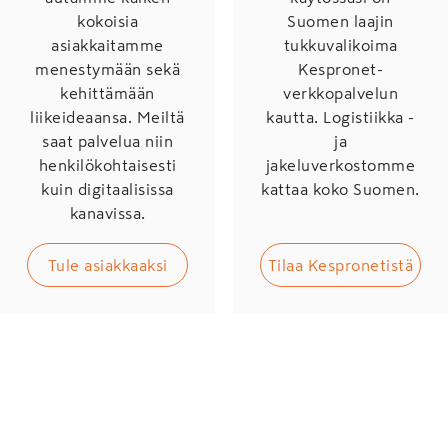
kokoisia
Suomen laajin
asiakkaitamme
tukkuvalikoima
menestymään sekä
Kespronet-
kehittämään
verkkopalvelun
liikeideaansa. Meiltä
kautta. Logistiikka -
saat palvelua niin
ja
henkilökohtaisesti
jakeluverkostomme
kuin digitaalisissa
kattaa koko Suomen.
kanavissa.
Tule asiakkaaksi
Tilaa Kespronetistä