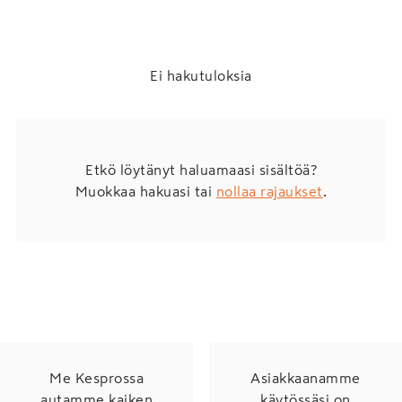
Ei hakutuloksia
Etkö löytänyt haluamaasi sisältöä?
Muokkaa hakuasi tai
nollaa rajaukset
.
Me Kesprossa
Asiakkaanamme
autamme kaiken
käytössäsi on