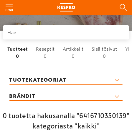
Tuotteet
Reseptit
Artikkelit
Sisältösivut
Yh
0
0
0
0
TUOTEKATEGORIAT
BRÄNDIT
0 tuotetta hakusanalla "6416710350139"
kategoriasta "kaikki"