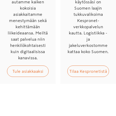
autamme kaiken
käytössäsi on
kokoisia
Suomen laajin
asiakkaitamme
tukkuvalikoima
menestymään sekä
Kespronet-
kehittämään
verkkopalvelun
liikeideaansa. Meiltä
kautta. Logistiikka -
saat palvelua niin
ja
henkilökohtaisesti
jakeluverkostomme
kuin digitaalisissa
kattaa koko Suomen.
kanavissa.
Tule asiakkaaksi
Tilaa Kespronetistä