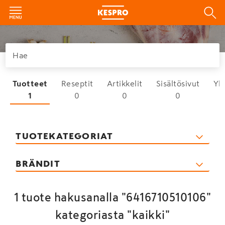
Tuotteet
Reseptit
Artikkelit
Sisältösivut
Yh
1
0
0
0
TUOTEKATEGORIAT
BRÄNDIT
1 tuote hakusanalla "6416710510106"
kategoriasta "kaikki"