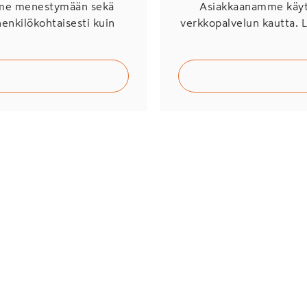
mme menestymään sekä
Asiakkaanamme käytö
henkilökohtaisesti kuin
verkkopalvelun kautta. 