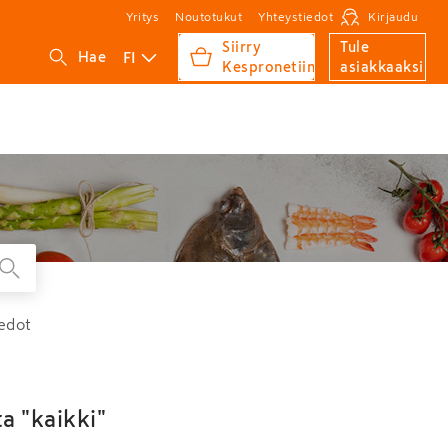
Yritys
Noutotukut
Yhteystiedot
Kirjaudu
Siirry
Tule
FI
Hae
Kespronetiin
asiakkaaksi
edot
a "kaikki"