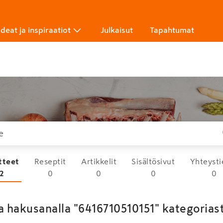
Ideat ja inspiraatiot
Julkaisut
Tapahtumat
tteet
Reseptit
Artikkelit
Sisältösivut
Yhteysti
2
0
0
0
0
a hakusanalla "6416710510151" kategoriast