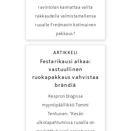
ravintolan kannattaa valita
rakkaudella valmistamallensa
ruoalle Fredmanin kotimainen
pakkaus?
ARTIKKELI
Festarikausi alkaa:
vastuullinen
ruokapakkaus vahvistaa
brändiä
Kespron blogissa
myyntipäällikkö Tommi
Tenhunen: "Kesän
ulkotapahtumissa ruoalla on