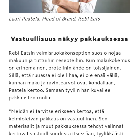
Lauri Paatela, Head of Brand, Rebl Eats
Vastuullisuus näkyy pakkauksessa
Rebl Eatsin valmisruokakonseptien suosio nojaa
makuun ja tuttuihin resepteihin. Kun makukokemus
on erinomainen, proteiininlähde on toissijainen.
Sillä, että ruuassa ei ole lihaa, ei ole enää väliä,
kunhan maku ja ravintoarvot ovat kohdallaan,
Paatela kertoo. Samaan tyyliin hän kuvailee
pakkausten roolia:
“Meidän ei tarvitse erikseen kertoa, että
kolmioleivän pakkaus on vastuullinen. Sen
materiaalit ja muut pakkauksessa tehdyt valinnat
kertovat vastuullisuudesta itsessään, tyylikkäästi.