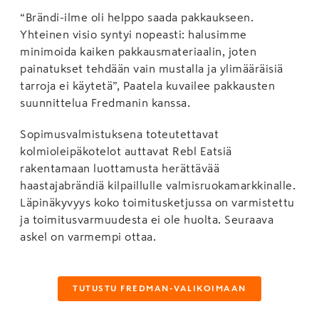
“Brändi-ilme oli helppo saada pakkaukseen.
Yhteinen visio syntyi nopeasti: halusimme
minimoida kaiken pakkausmateriaalin, joten
painatukset tehdään vain mustalla ja ylimääräisiä
tarroja ei käytetä”, Paatela kuvailee pakkausten
suunnittelua Fredmanin kanssa.
Sopimusvalmistuksena toteutettavat
kolmioleipäkotelot auttavat Rebl Eatsiä
rakentamaan luottamusta herättävää
haastajabrändiä kilpaillulle valmisruokamarkkinalle.
Läpinäkyvyys koko toimitusketjussa on varmistettu
ja toimitusvarmuudesta ei ole huolta. Seuraava
askel on varmempi ottaa.
TUTUSTU FREDMAN-VALIKOIMAAN