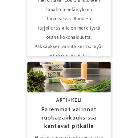
merkittävä rooli onnistuneen
tapahtumaelämyksen
luomisessa. Ruokien
tarjoilurasialla on merkitystä
osana kokonaisuutta.
Pakkauksen valinta kertoo myös
yrityksen arvoista."
ARTIKKELI
Paremmat valinnat
ruokapakkauksissa
kantavat pitkälle
Hyvä maine on foodservice-alan