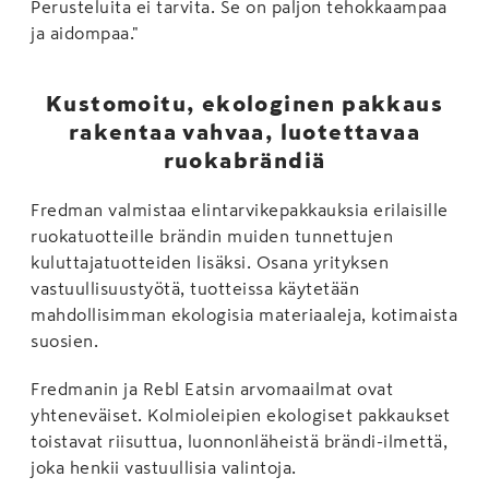
Perusteluita ei tarvita. Se on paljon tehokkaampaa
ja aidompaa."
Kustomoitu, ekologinen pakkaus
rakentaa vahvaa, luotettavaa
ruokabrändiä
Fredman valmistaa elintarvikepakkauksia erilaisille
ruokatuotteille brändin muiden tunnettujen
kuluttajatuotteiden lisäksi. Osana yrityksen
vastuullisuustyötä, tuotteissa käytetään
mahdollisimman ekologisia materiaaleja, kotimaista
suosien.
Fredmanin ja Rebl Eatsin arvomaailmat ovat
yhteneväiset. Kolmioleipien ekologiset pakkaukset
toistavat riisuttua, luonnonläheistä brändi-ilmettä,
joka henkii vastuullisia valintoja.