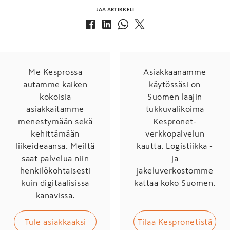
JAA ARTIKKELI
Me Kesprossa
Asiakkaanamme
autamme kaiken
käytössäsi on
kokoisia
Suomen laajin
asiakkaitamme
tukkuvalikoima
menestymään sekä
Kespronet-
kehittämään
verkkopalvelun
liikeideaansa. Meiltä
kautta. Logistiikka -
saat palvelua niin
ja
henkilökohtaisesti
jakeluverkostomme
kuin digitaalisissa
kattaa koko Suomen.
kanavissa.
Tule asiakkaaksi
Tilaa Kespronetistä