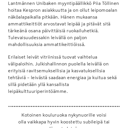
Lantmännen Unibaken myyntipäällikkö Piia Töllinen
hoitaa Kespron asiakkuutta ja on ollut leipomoalan
näköalapaikalla pitkään. Hänen mukaansa
ammattikeittiöt arvostavat leipää ja pitävät sitä
tärkeänä osana päivittäisiä ruokailuhetkiä.
Tulevaisuudessakin leivällä on paljon
mahdollisuuksia ammattikeittiöissä.
Erilaiset leivät vitriinissä tuovat vaihtelua
välipaloihin. Julkishallinnon puolella leivällä on
erityisiä ravitsemuksellisia ja kasvatuksellisia
tehtäviä – leivästä saadaan energiaa ja kuitua sekä
sillä pidetään yllä kansallista
leipäkulttuuriperintöämme.
Kotoinen kouluruoka nykynuorille voisi
olla vaikkapa hyvin koostettu subileipä tai