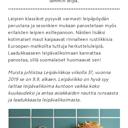
lämmin leipä.
Leipien klassikot pysyvät varmasti leipäpöydän
perustana ja sesonkien mukaan panostetaan myös
erilaisten leipien esillepanoon. Näiden lisäksi
kotimaiset maut kaipaavat rinnalleen rustiikkisia
Euroopan-matkoilta tuttuja herkutteluleipiä.
Laadukkaaseen leipävalikoimaan kannattaa
panostaa, sillä suomalaiset huomaavat sen!
Muista juhlistaa Leipäviikkoa viikolla 37, vuonna
2019 se on 9.9. alkaen. Leipäviikko on hyvä syy
laittaa leipävalikoima kuntoon vaikka koko
kuukaudeksi ja antaa asiakkaiden nauttia runsaasta
ja laadukkaasta leipävalikoimasta.