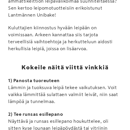
ammattikeittiön leipävalikoimaa suunniteltaessa?
Sen kertoo leipomotuotteisiin erikoistunut
Lantmännen Unibake!
Kuluttajien kiinnostus hyvään leipään on
voimissaan. Arkeen kannattaa siis tarjota
terveellisiä vaihtoehtoja ja herkutteluun aidosti
herkullisia leipiä, joissa on lisäarvoa.
Kokeile näitä viittä vinkkiä
1) Panosta tuoreuteen
Lämmin ja tuoksuva leipä tekee vaikutuksen. Voit
vaikka lämmittää sulattaen valmiit leivät, niin saat
lämpöä ja tunnelmaa.
2) Tee runsas esillepano
Näyttävä ja runsas esillepano houkuttelee, oli
sitten kyse lounaan leipäpöydästä tai vitriinin