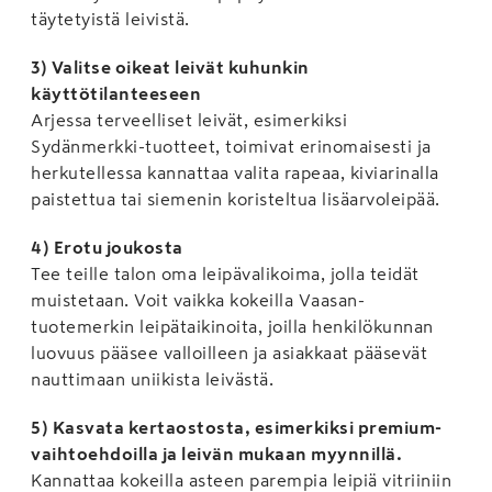
täytetyistä leivistä.
3) Valitse oikeat leivät kuhunkin
käyttötilanteeseen
Arjessa terveelliset leivät, esimerkiksi
Sydänmerkki-tuotteet, toimivat erinomaisesti ja
herkutellessa kannattaa valita rapeaa, kiviarinalla
paistettua tai siemenin koristeltua lisäarvoleipää.
4) Erotu joukosta
Tee teille talon oma leipävalikoima, jolla teidät
muistetaan. Voit vaikka kokeilla Vaasan-
tuotemerkin leipätaikinoita, joilla henkilökunnan
luovuus pääsee valloilleen ja asiakkaat pääsevät
nauttimaan uniikista leivästä.
5) Kasvata kertaostosta, esimerkiksi premium-
vaihtoehdoilla ja leivän mukaan myynnillä.
Kannattaa kokeilla asteen parempia leipiä vitriiniin