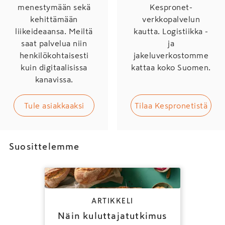
menestymään sekä
Kespronet-
kehittämään
verkkopalvelun
liikeideaansa. Meiltä
kautta. Logistiikka -
saat palvelua niin
ja
henkilökohtaisesti
jakeluverkostomme
kuin digitaalisissa
kattaa koko Suomen.
kanavissa.
Tule asiakkaaksi
Tilaa Kespronetistä
Suosittelemme
ARTIKKELI
Näin kuluttajatutkimus