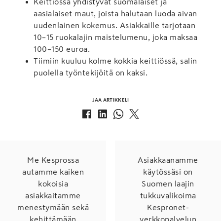
Keittiössä yhdistyvät suomalaiset ja
aasialaiset maut, joista halutaan luoda aivan
uudenlainen kokemus. Asiakkaille tarjotaan
10–15 ruokalajin maistelumenu, joka maksaa
100–150 euroa.
Tiimiin kuuluu kolme kokkia keittiössä, salin
puolella työntekijöitä on kaksi.
JAA ARTIKKELI
Me Kesprossa
Asiakkaanamme
autamme kaiken
käytössäsi on
kokoisia
Suomen laajin
asiakkaitamme
tukkuvalikoima
menestymään sekä
Kespronet-
kehittämään
verkkopalvelun