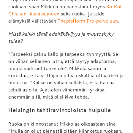
ruokaan, vaan Mikkola on panostanut myös
KotKot
Chicken -kanavaunuun
sekä ruoka- ja taide-
elämyksiä välittävään
Theplatform.Pro-palveluun
.
Mistä kaikki tämä edelläkävijyys ja muutoskyky
tulee?
”Tarpeeksi paksu kallo ja tarpeeksi tyhmyyttä. Se
on vähän sellainen juttu, että täytyy adaptoitua,
muuta vaihtoehtoa ei ole”, Mikkola sanoo ja
korostaa, että yrittäjänä pitää uskaltaa ottaa riski ja
muuttua. ”Kai se on vähän sellaista, että haluaa
tehdä asioita. Ajattelen vähemmän fyrkkaa,
enemmän sitä, mitä olisi kiva tehdä.”
Helsingin tähtiravintoloista huipulle
Ruoka on kiinnostanut Mikkolaa oikeastaan aina.
”Mulla on ollut pienestä pitäen kiinnostus ruokaan.