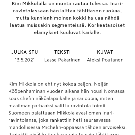
Kim Mikkolalla on monta rautaa tulessa. Inari-
ravintolassaan hän laittaa tähtitason ruokaa,
mutta kunnianhimoinen kokki haluaa nähdä
laatua muissakin segmenteissä. Korkeatasoiset
elämykset kuuluvat kaikille.
JULKAISTU
TEKSTI
KUVAT
13.5.2021
Lasse Pakarinen
Aleksi Poutanen
Kim Mikkola on ehtinyt kokea paljon. Neljän
Kööpenhaminan vuoden aikana hän nousi Nomassa
sous chefin näköalapaikalle ja sai oppia, miten
maailman parhaaksi valittu ravintola toimii.
Suomeen palattuaan Mikkola avasi oman Inari-
ravintolansa, joka rankattiin heti seuraavassa
mahdollisessa Michelin-oppaassa tähden arvoiseksi.
Projektit eivät kuitenkaan rajoitu vain tähtitason