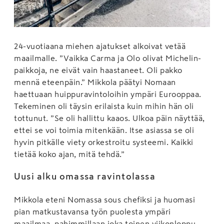
24-vuotiaana miehen ajatukset alkoivat vetää
maailmalle. ”Vaikka Carma ja Olo olivat Michelin-
paikkoja, ne eivät vain haastaneet. Oli pakko
mennä eteenpäin.” Mikkola päätyi Nomaan
haettuaan huippuravintoloihin ympäri Eurooppaa.
Tekeminen oli täysin erilaista kuin mihin hän oli
tottunut. ”Se oli hallittu kaaos. Ulkoa päin näyttää,
ettei se voi toimia mitenkään. Itse asiassa se oli
hyvin pitkälle viety orkestroitu systeemi. Kaikki
tietää koko ajan, mitä tehdä.”
Uusi alku omassa ravintolassa
Mikkola eteni Nomassa sous chefiksi ja huomasi
pian matkustavansa työn puolesta ympäri
maailmaa, pahimmillaan joka toinen viikonloppu.