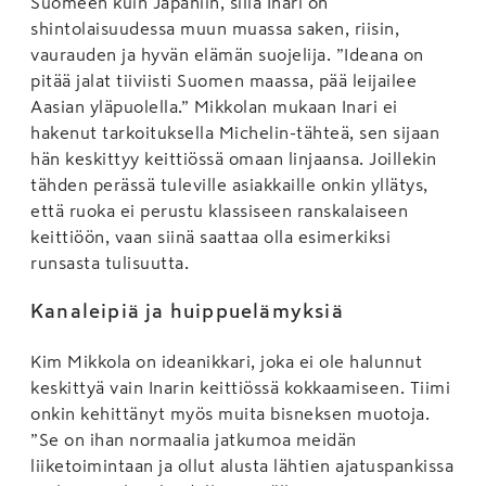
Suomeen kuin Japaniin, sillä Inari on
shintolaisuudessa muun muassa saken, riisin,
vaurauden ja hyvän elämän suojelija. ”Ideana on
pitää jalat tiiviisti Suomen maassa, pää leijailee
Aasian yläpuolella.” Mikkolan mukaan Inari ei
hakenut tarkoituksella Michelin-tähteä, sen sijaan
hän keskittyy keittiössä omaan linjaansa. Joillekin
tähden perässä tuleville asiakkaille onkin yllätys,
että ruoka ei perustu klassiseen ranskalaiseen
keittiöön, vaan siinä saattaa olla esimerkiksi
runsasta tulisuutta.
Kanaleipiä ja huippuelämyksiä
Kim Mikkola on ideanikkari, joka ei ole halunnut
keskittyä vain Inarin keittiössä kokkaamiseen. Tiimi
onkin kehittänyt myös muita bisneksen muotoja.
”Se on ihan normaalia jatkumoa meidän
liiketoimintaan ja ollut alusta lähtien ajatuspankissa