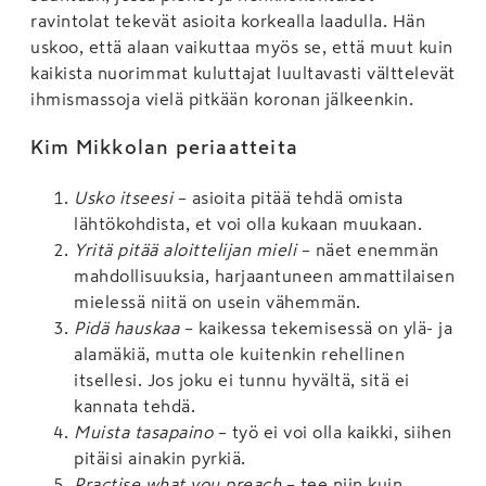
ravintolat tekevät asioita korkealla laadulla. Hän
uskoo, että alaan vaikuttaa myös se, että muut kuin
kaikista nuorimmat kuluttajat luultavasti välttelevät
ihmismassoja vielä pitkään koronan jälkeenkin.
Kim Mikkolan periaatteita
Usko itseesi
– asioita pitää tehdä omista
lähtökohdista, et voi olla kukaan muukaan.
Yritä pitää aloittelijan mieli
– näet enemmän
mahdollisuuksia, harjaantuneen ammattilaisen
mielessä niitä on usein vähemmän.
Pidä hauskaa
– kaikessa tekemisessä on ylä- ja
alamäkiä, mutta ole kuitenkin rehellinen
itsellesi. Jos joku ei tunnu hyvältä, sitä ei
kannata tehdä.
Muista tasapaino
– työ ei voi olla kaikki, siihen
pitäisi ainakin pyrkiä.
Practise what you preach
– tee niin kuin