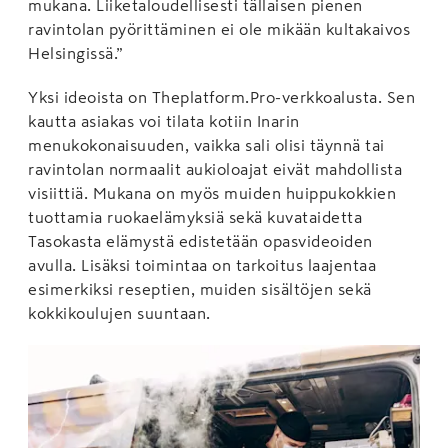
mukana. Liiketaloudellisesti tällaisen pienen
ravintolan pyörittäminen ei ole mikään kultakaivos
Helsingissä.”
Yksi ideoista on Theplatform.Pro-verkkoalusta. Sen
kautta asiakas voi tilata kotiin Inarin
menukokonaisuuden, vaikka sali olisi täynnä tai
ravintolan normaalit aukioloajat eivät mahdollista
visiittiä. Mukana on myös muiden huippukokkien
tuottamia ruokaelämyksiä sekä kuvataidetta
Tasokasta elämystä edistetään opasvideoiden
avulla. Lisäksi toimintaa on tarkoitus laajentaa
esimerkiksi reseptien, muiden sisältöjen sekä
kokkikoulujen suuntaan.