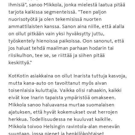
ihmisiä”, sanoo Mikkola, jonka mielestä laatua pitää
tarjota kaikissa segmenteissä. ”Teen paljon
nuorisotyötä ja olen tekemisissä nuorten
ammattilaisten kanssa. Sanon aina niille, että alalla
on ollut pitkään vain yksi hyväksytty juttu,
työskentely hienoissa paikoissa. Oon sanonut, että
jos haluat tehdä maailman parhaan hodarin tai
riisikulhon, tee se, se riittää ja siihen pitää
keskittyä.”
KotKotin asiakkaina on ollut Inarista tuttuja kasvoja,
mutta kana-auto on tavoittanut myös aivan
toisenlaisia kuluttajia. Vaikka olisi rahaakin, kaikki
eivät koe Inarin tapaista ympäristöä omakseen.
Mikkola sanoo haluavansa murtaa suomalaisen
ajatuksen, että hyvät kokemukset ovat herrojen
herkkua. Todellisuudessa ne kuuluvat kaikille.
Mikkola toivoo Helsingin ravintola-alan menevän
suuntaan, jossa pienet ja henkilökohtaiset