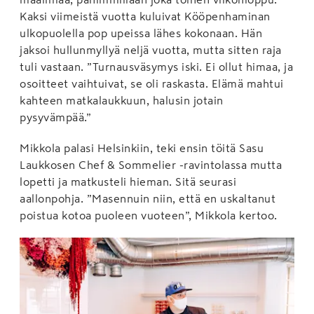
Kaksi viimeistä vuotta kuluivat Kööpenhaminan
ulkopuolella pop upeissa lähes kokonaan. Hän
jaksoi hullunmyllyä neljä vuotta, mutta sitten raja
tuli vastaan. ”Turnausväsymys iski. Ei ollut himaa, ja
osoitteet vaihtuivat, se oli raskasta. Elämä mahtui
kahteen matkalaukkuun, halusin jotain
pysyvämpää.”
Mikkola palasi Helsinkiin, teki ensin töitä Sasu
Laukkosen Chef & Sommelier -ravintolassa mutta
lopetti ja matkusteli hieman. Sitä seurasi
aallonpohja. ”Masennuin niin, että en uskaltanut
poistua kotoa puoleen vuoteen”, Mikkola kertoo.