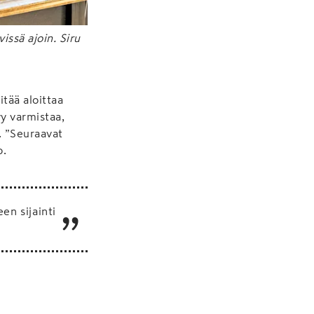
issä ajoin. Siru
tää aloittaa
yy varmistaa,
i. ”Seuraavat
o.
een sijainti