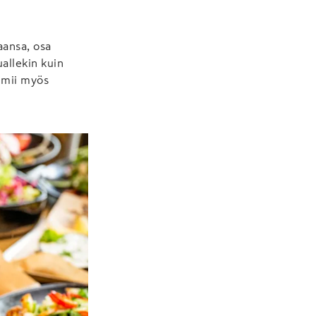
aansa, osa
allekin kuin
oimii myös