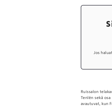
S
Jos halua
Ruissalon telaka
Tenlén sekä osa 
avautuvat, kun F