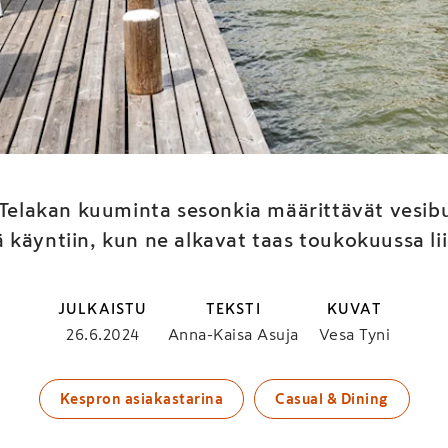
issalon Telakan seson
ttävät vesibussien aika
 Telakan kuuminta sesonkia määrittävät vesibu
 käyntiin, kun ne alkavat taas toukokuussa li
JULKAISTU
TEKSTI
KUVAT
26.6.2024
Anna-Kaisa Asuja
Vesa Tyni
Kespron asiakastarina
Casual & Dining