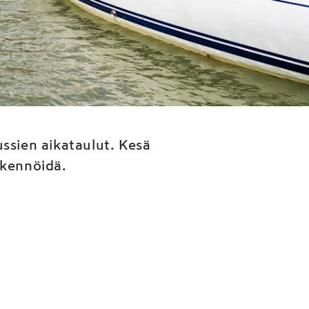
kia
taulut
ssien aikataulut. Kesä
ikennöidä.