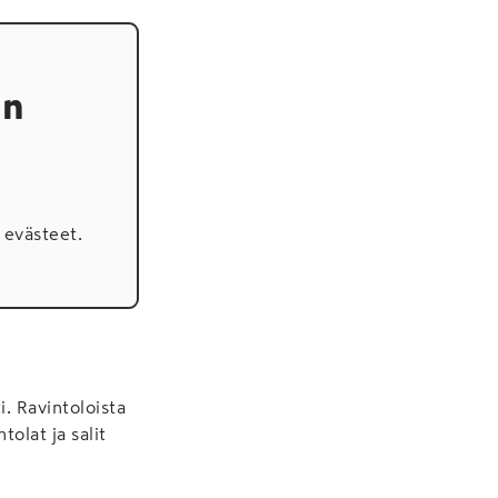
en
evästeet.
. Ravintoloista
olat ja salit