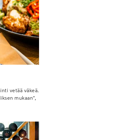
ainti vetää väkeä.
iliksen mukaan”,