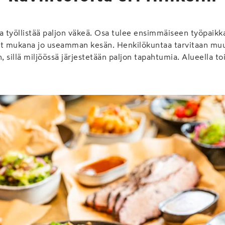
a työllistää paljon väkeä. Osa tulee ensimmäiseen työpaikk
lut mukana jo useamman kesän. Henkilökuntaa tarvitaan muu
in, sillä miljöössä järjestetään paljon tapahtumia. Alueella t