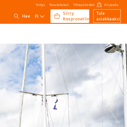
Yritys
Noutotukut
Yhteystiedot
Kirjaudu
Siirry
Tule
FI
Hae
Kespronetiin
asiakkaaksi