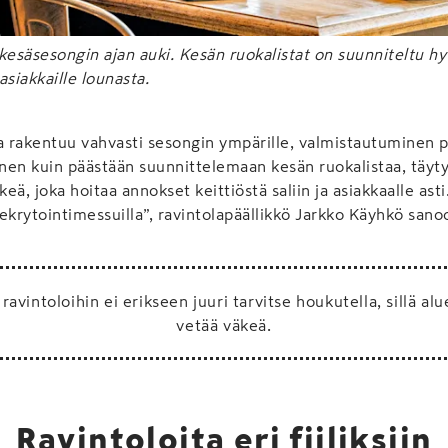
 kesäsesongin ajan auki. Kesän ruokalistat on suunniteltu hyv
 asiakkaille lounasta.
a rakentuu vahvasti sesongin ympärille, valmistautuminen pi
nnen kuin päästään suunnittelemaan kesän ruokalistaa, täyt
keä, joka hoitaa annokset keittiöstä saliin ja asiakkaalle ast
ekrytointimessuilla”, ravintolapäällikkö Jarkko Käyhkö sano
ravintoloihin ei erikseen juuri tarvitse houkutella, sillä alu
vetää väkeä.
Ravintoloita eri fiiliksiin