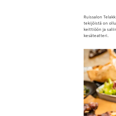
Ruissalon Telakk
tekijöistä on ol
keittiöön ja sali
kesäteatteri.