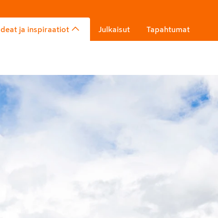
Ideat ja inspiraatiot
Julkaisut
Tapahtumat