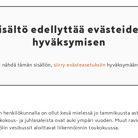
isältö edellyttää evästeid
hyväksymisen
t nähdä tämän sisällön,
siirry evästeasetuksiin
hyväksymään 
n henkilökunnalla on ollut kesä mielessä jo tammikuusta asti
kokous- ja juhlasaleista ovat auki ympäri vuoden. Muut ravint
ölin vesibussit aloittavat liikennöinnin toukokuussa.