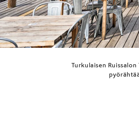
Ru
määri
Turkulaisen Ruissalon
pyörähtää