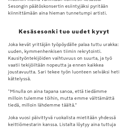
Sesongin päätöskonsertin esiintyjäksi pyritään
kiinnittämään aina hieman tunnetumpi artisti.
Kesäsesonki tuo uudet kyvyt
Joka kevät yrittäjän työpöydälle palaa tuttu urakka:
uuden, kymmenhenkisen tiimin rekrytointi.
Kausityöntekijöiden vaihtuvuus on suurta, ja työ
vaatii tekijöiltään nopeutta ja ennen kaikkea
joustavuutta. Sari tekee työn luonteen selväksi heti
kättelyssä.
"Minulla on aina tapana sanoa, että tiedämme
milloin tulemme töihin, mutta emme välttämättä
tiedä, milloin lähdemme täältä.”
Joka vuosi päivittyvä ruokalista mietitään yhdessä
keittiömestarin kanssa. Listalta löytyy aina tuttuja