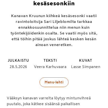
kesäsesonkiin
Kanavan Kruunun kiihkeä kesäsesonki vaatii
ravintoloitsija Sari Liljeblomilta tarkkaa
ennakkosuunnittelua niin menun kuin
työntekijöidenkin osalta. Se vaatii myös sitä,
että töihin pitää joskus lähteä kesken kesän
ainoan veneretken.
JULKAISTU
TEKSTI
KUVAT
28.5.2026
Veera Karhuvaara
Lasse Simpanen
Menu-lehti
Vääksyn kanavan varrelta löytyy mintunvihreä
puutalo, joka kätkee sisäänsä paikallisen