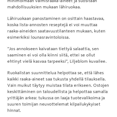
minimoimaan valmisraaka-aineet ja suositaan
mahdollisuuksien mukaan lähiruokaa.
Lähiruokaan panostaminen on osittain haastavaa,
koska lista-annosten reseptejä ei voi muuttaa
raaka-aineiden saatavuustilanteen mukaan, kuten
esimerkiksi lounasravintoloissa.
”Jos annokseen kaivataan tiettyä salaattia, sen
saaminen ei voi olla kiinni siitä, ettei se ollut
ehtinyt vielä kasvaa tarpeeksi”, Liljeblom kuvailee.
Ruokalistan suunnittelua helpottaa se, että lähes
kaikki raaka-aineet saa tukusta yhdellä tilauksella.
Vain muikut täytyy muistaa tilata erikseen. Ostojen
keskittäminen on taloudellista ja helpottaa samalla
yrittäjän arkea: tukussa on laaja tuotevalikoima ja
suuren toimijan neuvottelemat kilpailukykyiset
hinnat.