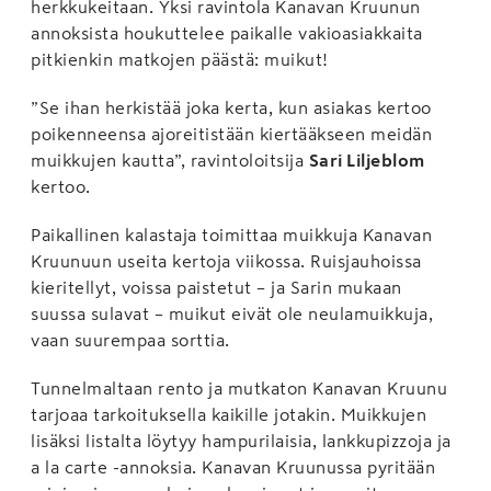
herkkukeitaan. Yksi ravintola Kanavan Kruunun
annoksista houkuttelee paikalle vakioasiakkaita
pitkienkin matkojen päästä: muikut!
”Se ihan herkistää joka kerta, kun asiakas kertoo
poikenneensa ajoreitistään kiertääkseen meidän
muikkujen kautta”, ravintoloitsija
Sari Liljeblom
kertoo.
Paikallinen kalastaja toimittaa muikkuja Kanavan
Kruunuun useita kertoja viikossa. Ruisjauhoissa
kieritellyt, voissa paistetut – ja Sarin mukaan
suussa sulavat – muikut eivät ole neulamuikkuja,
vaan suurempaa sorttia.
Tunnelmaltaan rento ja mutkaton Kanavan Kruunu
tarjoaa tarkoituksella kaikille jotakin. Muikkujen
lisäksi listalta löytyy hampurilaisia, lankkupizzoja ja
a la carte -annoksia. Kanavan Kruunussa pyritään