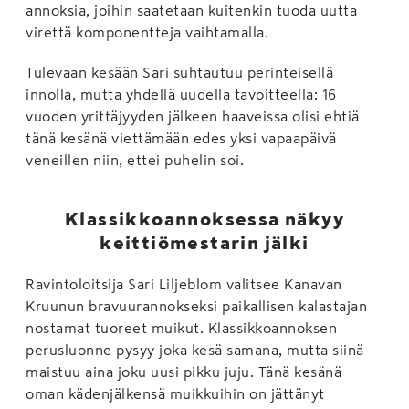
annoksia, joihin saatetaan kuitenkin tuoda uutta
virettä komponentteja vaihtamalla.
Tulevaan kesään Sari suhtautuu perinteisellä
innolla, mutta yhdellä uudella tavoitteella: 16
vuoden yrittäjyyden jälkeen haaveissa olisi ehtiä
tänä kesänä viettämään edes yksi vapaapäivä
veneillen niin, ettei puhelin soi.
Klassikkoannoksessa näkyy
keittiömestarin jälki
Ravintoloitsija Sari Liljeblom valitsee Kanavan
Kruunun bravuurannokseksi paikallisen kalastajan
nostamat tuoreet muikut. Klassikkoannoksen
perusluonne pysyy joka kesä samana, mutta siinä
maistuu aina joku uusi pikku juju. Tänä kesänä
oman kädenjälkensä muikkuihin on jättänyt