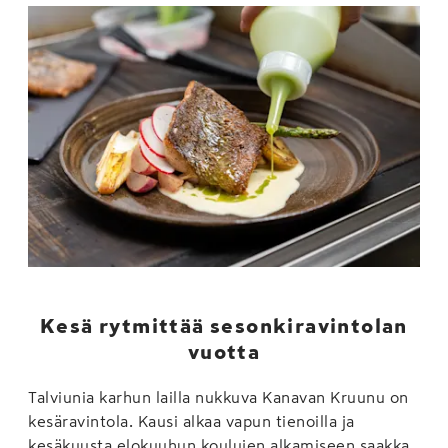
Kesä rytmittää sesonkiravintolan
vuotta
Talviunia karhun lailla nukkuva Kanavan Kruunu on
kesäravintola. Kausi alkaa vapun tienoilla ja
kesäkuusta elokuuhun koulujen alkamiseen saakka