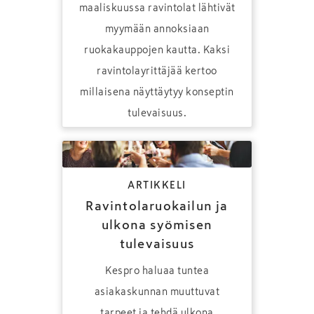
maaliskuussa ravintolat lähtivät
myymään annoksiaan
ruokakauppojen kautta. Kaksi
ravintolayrittäjää kertoo
millaisena näyttäytyy konseptin
tulevaisuus.
ARTIKKELI
Ravintolaruokailun ja
ulkona syömisen
tulevaisuus
Kespro haluaa tuntea
asiakaskunnan muuttuvat
tarpeet ja tehdä ulkona