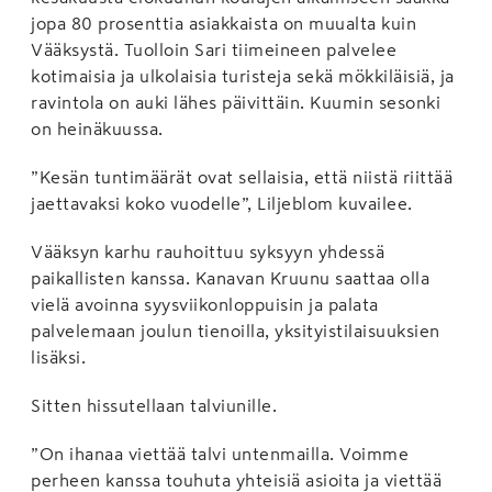
jopa 80 prosenttia asiakkaista on muualta kuin
Vääksystä. Tuolloin Sari tiimeineen palvelee
kotimaisia ja ulkolaisia turisteja sekä mökkiläisiä, ja
ravintola on auki lähes päivittäin. Kuumin sesonki
on heinäkuussa.
”Kesän tuntimäärät ovat sellaisia, että niistä riittää
jaettavaksi koko vuodelle”, Liljeblom kuvailee.
Vääksyn karhu rauhoittuu syksyyn yhdessä
paikallisten kanssa. Kanavan Kruunu saattaa olla
vielä avoinna syysviikonloppuisin ja palata
palvelemaan joulun tienoilla, yksityistilaisuuksien
lisäksi.
Sitten hissutellaan talviunille.
”On ihanaa viettää talvi untenmailla. Voimme
perheen kanssa touhuta yhteisiä asioita ja viettää