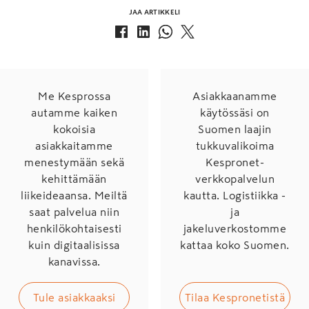
JAA ARTIKKELI
Me Kesprossa
Asiakkaanamme
autamme kaiken
käytössäsi on
kokoisia
Suomen laajin
asiakkaitamme
tukkuvalikoima
menestymään sekä
Kespronet-
kehittämään
verkkopalvelun
liikeideaansa. Meiltä
kautta. Logistiikka -
saat palvelua niin
ja
henkilökohtaisesti
jakeluverkostomme
kuin digitaalisissa
kattaa koko Suomen.
kanavissa.
Tule asiakkaaksi
Tilaa Kespronetistä