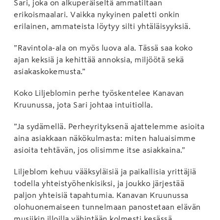
Sari, joka on alkuperäiseltä ammatiltaan
erikoismaalari. Vaikka nykyinen paletti onkin
erilainen, ammateista löytyy silti yhtäläisyyksiä.
”Ravintola-ala on myös luova ala. Tässä saa koko
ajan keksiä ja kehittää annoksia, miljöötä sekä
asiakaskokemusta.”
Koko Liljeblomin perhe työskentelee Kanavan
Kruunussa, jota Sari johtaa intuitiolla.
”Ja sydämellä. Perheyrityksenä ajattelemme asioita
aina asiakkaan näkökulmasta: miten haluaisimme
asioita tehtävän, jos olisimme itse asiakkaina.”
Liljeblom kehuu vääksyläisiä ja paikallisia yrittäjiä
todella yhteistyöhenkisiksi, ja joukko järjestää
paljon yhteisiä tapahtumia. Kanavan Kruunussa
olohuonemaiseen tunnelmaan panostetaan elävän
musiikin illoilla vähintään kolmesti kesässä.