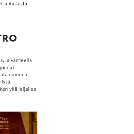
eita Aasiasta
STRO
, ja väitteellä
rjonnut
itutaulumenu,
nissä,
en yllä leijailee