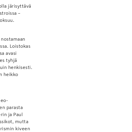
la järisyttävä
stroissa –
uoksuu.
t nostamaan
ssa. Loistokas
sa avasi
es tyhjä
uin henkisesti.
n heikko
neo-
een parasta
rin ja Paul
ssikot, mutta
rismin kiveen