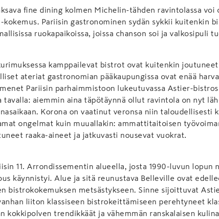
ksava fine dining kolmen Michelin-tähden ravintolassa voi ol
-kokemus. Pariisin gastronominen sydän sykkii kuitenkin bi
allisissa ruokapaikoissa, joissa chanson soi ja valkosipuli t
 kurimuksessa kamppailevat bistrot ovat kuitenkin joutunee
ulliset ateriat gastronomian pääkaupungissa ovat enää harva
menet Pariisin parhaimmistoon lukeutuvassa Astier-bistros
a tavalla: aiemmin aina täpötäynnä ollut ravintola on nyt läh
nasaikaan. Korona on vaatinut veronsa niin taloudellisesti k
samat ongelmat kuin muuallakin: ammattitaitoisen työvoima
stuneet raaka-aineet ja jatkuvasti nousevat vuokrat.
riisin 11. Arrondissementin alueella, josta 1990-luvun lopun 
us käynnistyi. Alue ja sitä reunustava Belleville ovat edell
en bistrokokemuksen metsästykseen. Sinne sijoittuvat Astie
 vanhan liiton klassiseen bistrokeittämiseen perehtyneet kla
kokkipolven trendikkäät ja vähemmän ranskalaisen kulina