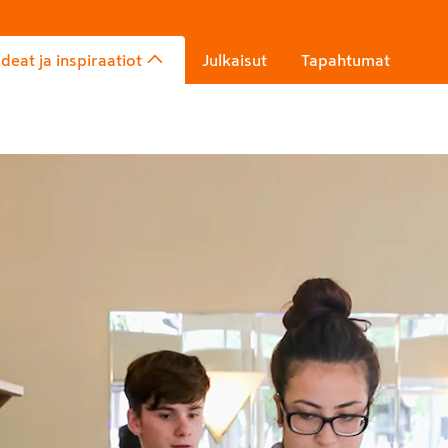
Ideat ja inspiraatiot
Julkaisut
Tapahtumat