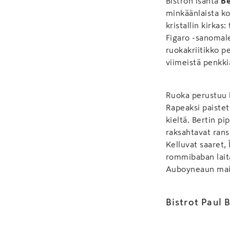
Bistron isäntä
B
minkäänlaista ko
kristallin kirkas
Figaro -sanoma
ruokakriitikko pe
viimeistä penkk
Ruoka perustuu hy
Rapeaksi paistet
kieltä. Bertin p
raksahtavat rans
Kelluvat saaret, 
rommibaban laita
Auboyneaun maini
Bistrot Paul 