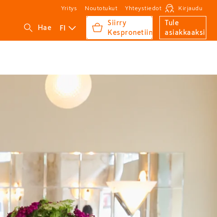
Yritys
Noutotukut
Yhteystiedot
Kirjaudu
Siirry
Tule
FI
Hae
Kespronetiin
asiakkaaksi