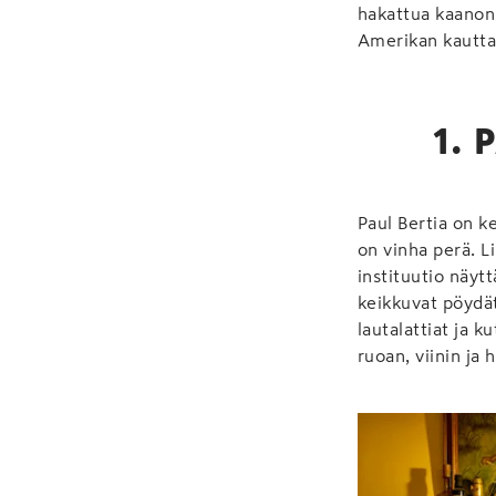
hakattua kaanoni
Amerikan kautta
1. 
Paul Bertia on k
on vinha perä. 
instituutio näyt
keikkuvat pöydät,
lautalattiat ja k
ruoan, viinin ja