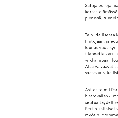
Satoja euroja ma
kerran elämässä 
pienissä, tunnelm
Taloudellisessa
hintojaan, ja ed
lounas vuosikym
tilannetta karull
vilkkaimpaan lou
Alaa vaivaavat 
saatavuus, kalli
Astier toimii Pa
bistrovallankumo
seutua täydellis
Bertin kaltaiset
myös nuoremman 