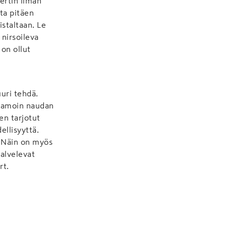
Bertin ilman
ta pitäen
istaltaan. Le
nirsoileva
 on ollut
uuri tehdä.
, samoin naudan
en tarjotut
ellisyyttä.
n. Näin on myös
palvelevat
rt.