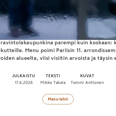
istroa Pariisista, s'il vo
yt ravintolakaupunkina parempi kuin koskaan: 
utteille. Menu poimi Pariisin 11. arrondissem
iden alueelta, viisi visiitin arvoista ja täysin
JULKAISTU
TEKSTI
KUVAT
17.6.2026
Mikko Takala
Tommi Anttonen
Menu-lehti