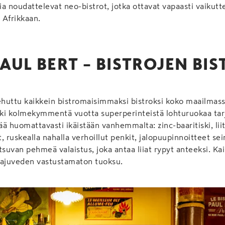
a noudattelevat neo-bistrot, jotka ottavat vapaasti vaikutt
 Afrikkaan.
PAUL BERT – BISTROJEN BI
ehuttu kaikkein bistromaisimmaksi bistroksi koko maailmassa
Liki kolmekymmentä vuotta superperinteistä lohturuokaa ta
tää huomattavasti ikäistään vanhemmalta: zinc-baaritiski, li
 ruskealla nahalla verhoillut penkit, jalopuupinnoitteet sei
utsuvan pehmeä valaistus, joka antaa liiat rypyt anteeksi. Kaik
 hajuveden vastustamaton tuoksu.