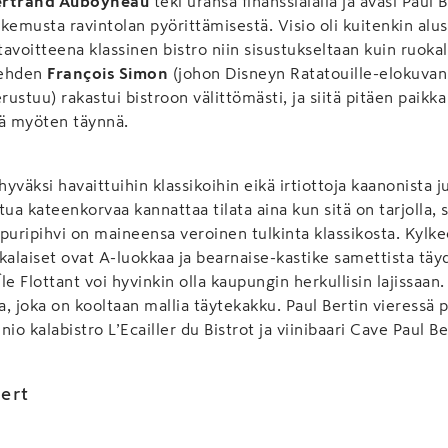
ertrand Auboyneau
teki uransa finanssialalla ja avasi Paul 
kemusta ravintolan pyörittämisestä. Visio oli kuitenkin alus
: tavoitteena klassinen bistro niin sisustukseltaan kuin ruokal
lehden
François Simon
(johon Disneyn Ratatouille-elokuvan 
rustuu) rakastui bistroon välittömästi, ja siitä pitäen paikka
iä myöten täynnä.
väksi havaittuihin klassikoihin eikä irtiottoja kaanonista j
tua kateenkorvaa kannattaa tilata aina kun sitä on tarjolla
ippuripihvi on maineensa veroinen tulkinta klassikosta. Kylke
kalaiset ovat A-luokkaa ja bearnaise-kastike samettista täyd
Île Flottant voi hyvinkin olla kaupungin herkullisin lajissaa
, joka on kooltaan mallia täytekakku. Paul Bertin vieressä 
o kalabistro L’Ecailler du Bistrot ja viinibaari Cave Paul Be
Bert