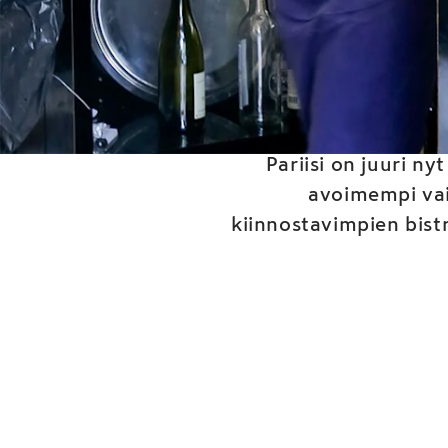
Viisi b
Pariisi on juuri n
avoimempi vaik
kiinnostavimpien bistro