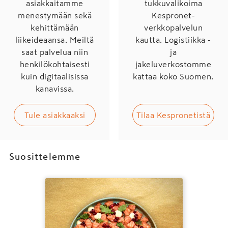
asiakkaitamme
tukkuvalikoima
menestymään sekä
Kespronet-
kehittämään
verkkopalvelun
liikeideaansa. Meiltä
kautta. Logistiikka -
saat palvelua niin
ja
henkilökohtaisesti
jakeluverkostomme
kuin digitaalisissa
kattaa koko Suomen.
kanavissa.
Tule asiakkaaksi
Tilaa Kespronetistä
Suosittelemme