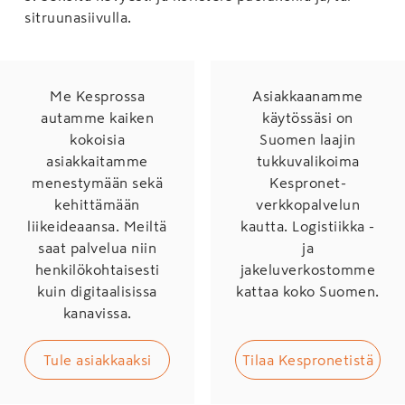
sitruunasiivulla.
Me Kesprossa
Asiakkaanamme
autamme kaiken
käytössäsi on
kokoisia
Suomen laajin
asiakkaitamme
tukkuvalikoima
menestymään sekä
Kespronet-
kehittämään
verkkopalvelun
liikeideaansa. Meiltä
kautta. Logistiikka -
saat palvelua niin
ja
henkilökohtaisesti
jakeluverkostomme
kuin digitaalisissa
kattaa koko Suomen.
kanavissa.
Tule asiakkaaksi
Tilaa Kespronetistä