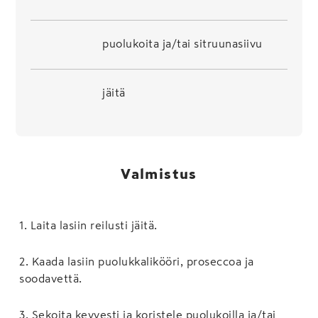
puolukoita ja/tai sitruunasiivu
jäitä
Valmistus
1
.
Laita lasiin reilusti jäitä.
2
.
Kaada lasiin puolukkalikööri, proseccoa ja
soodavettä.
3
.
Sekoita kevyesti ja koristele puolukoilla ja/tai