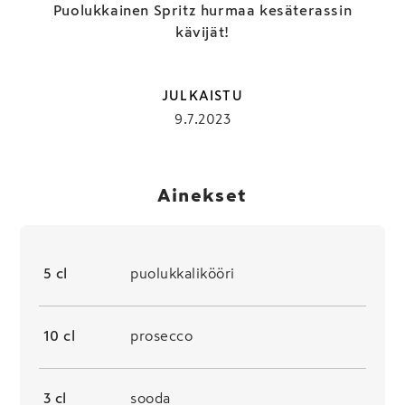
Puolukkainen Spritz hurmaa kesäterassin
kävijät!
JULKAISTU
9.7.2023
Ainekset
5 cl
puolukkalikööri
10 cl
prosecco
3 cl
sooda