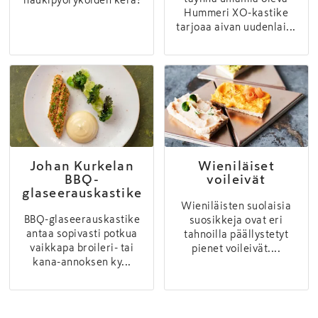
Hummeri XO-kastike
tarjoaa aivan uudenlai...
Johan Kurkelan
Wieniläiset
BBQ-
voileivät
glaseerauskastike
Wieniläisten suolaisia
BBQ-glaseerauskastike
suosikkeja ovat eri
antaa sopivasti potkua
tahnoilla päällystetyt
vaikkapa broileri- tai
pienet voileivät....
kana-annoksen ky...