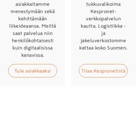
asiakkaitamme
tukkuvalikoima
menestymään sekä
Kespronet-
kehittämään
verkkopalvelun
liikeideaansa. Meiltä
kautta. Logistiikka -
saat palvelua niin
ja
henkilökohtaisesti
jakeluverkostomme
kuin digitaalisissa
kattaa koko Suomen.
kanavissa.
Tule asiakkaaksi
Tilaa Kespronetistä