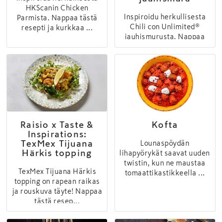
HKScanin Chicken
Inspiroidu herkullisesta
Parmista. Nappaa tästä
Chili con Unlimited®
resepti ja kurkkaa ...
jauhismurusta. Nappaa
tästä resepti ja...
Raisio x Taste &
Kofta
Inspirations:
TexMex Tijuana
Lounaspöydän
Härkis topping
lihapyörykät saavat uuden
twistin, kun ne maustaa
TexMex Tijuana Härkis
tomaattikastikkeella ...
topping on rapean raikas
ja rouskuva täyte! Nappaa
tästä resep...