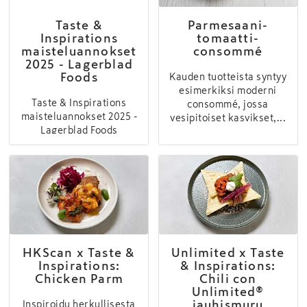
Taste &
Parmesaani-
Inspirations
tomaatti-
maisteluannokset
consommé
2025 - Lagerblad
Foods
Kauden tuotteista syntyy
esimerkiksi moderni
Taste & Inspirations
consommé, jossa
maisteluannokset 2025 -
vesipitoiset kasvikset,...
Lagerblad Foods
HKScan x Taste &
Unlimited x Taste
Inspirations:
& Inspirations:
Chicken Parm
Chili con
Unlimited®
jauhismuru
Inspiroidu herkullisesta