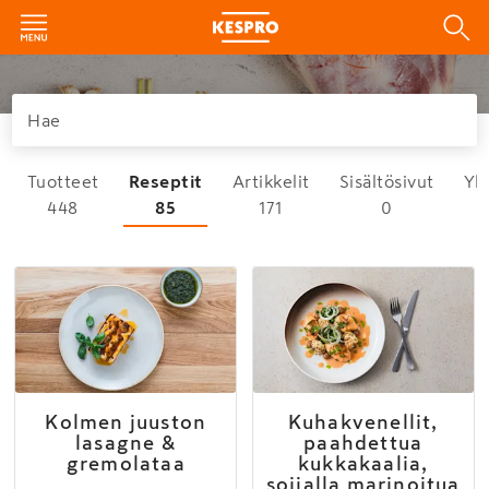
Tuotteet
Reseptit
Artikkelit
Sisältösivut
Yh
448
85
171
0
Kolmen juuston
Kuhakvenellit,
lasagne &
paahdettua
gremolataa
kukkakaalia,
soijalla marinoitua