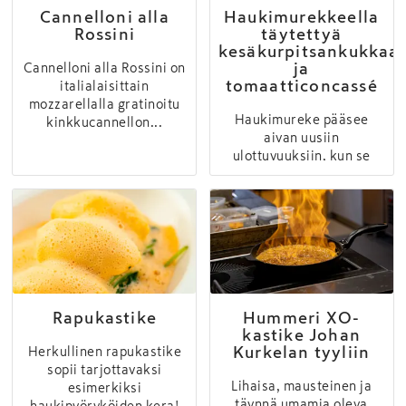
Cannelloni alla
Haukimurekkeella
Rossini
täytettyä
kesäkurpitsankukkaa
ja
Cannelloni alla Rossini on
tomaatticoncassé
italialaisittain
mozzarellalla gratinoitu
Haukimureke pääsee
kinkkucannellon...
aivan uusiin
ulottuvuuksiin, kun se
yhdistetään kesäkurpitsan
kuk...
Rapukastike
Hummeri XO-
kastike Johan
Kurkelan tyyliin
Herkullinen rapukastike
sopii tarjottavaksi
Lihaisa, mausteinen ja
esimerkiksi
täynnä umamia oleva
haukipyöryköiden kera!