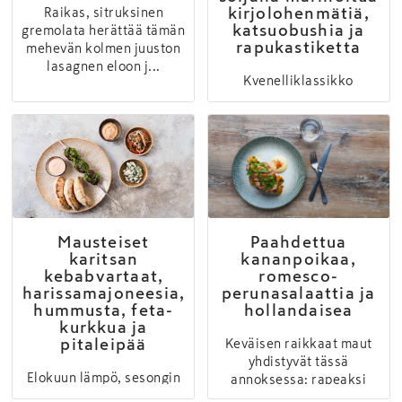
kirjolohenmätiä,
Raikas, sitruksinen
katsuobushia ja
gremolata herättää tämän
rapukastiketta
mehevän kolmen juuston
lasagnen eloon j...
Kvenelliklassikko
uudessa, modernissa
muodossa. Annoksessa
maistuvat japanilaisen
ke...
Mausteiset
Paahdettua
karitsan
kananpoikaa,
kebabvartaat,
romesco-
harissamajoneesia,
perunasalaattia ja
hummusta, feta-
hollandaisea
kurkkua ja
pitaleipää
Keväisen raikkaat maut
yhdistyvät tässä
Elokuun lämpö, sesongin
annoksessa: rapeaksi
maut ja grillin tuoksu
paahdettua