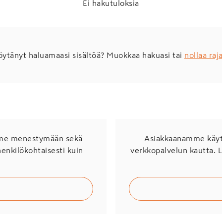
Ei hakutuloksia
öytänyt haluamaasi sisältöä? Muokkaa hakuasi tai
nollaa raj
mme menestymään sekä
Asiakkaanamme käytö
henkilökohtaisesti kuin
verkkopalvelun kautta. 