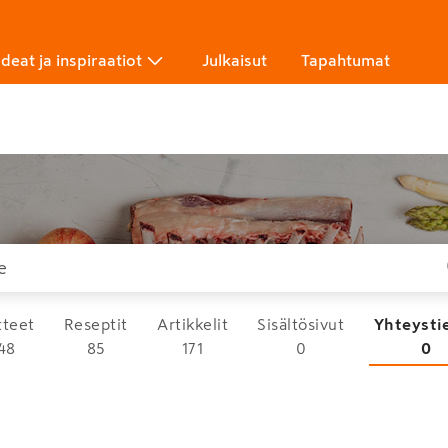
Ideat ja inspiraatiot
Julkaisut
Tapahtumat
tteet
Reseptit
Artikkelit
Sisältösivut
Yhteysti
48
85
171
0
0