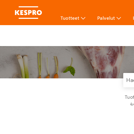
Tuotteet
Palvelut
Tuo
4