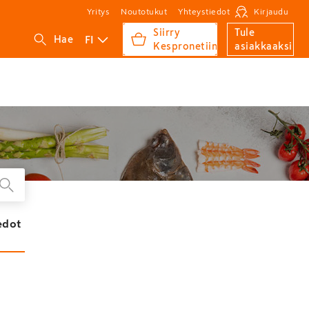
Yritys
Noutotukut
Yhteystiedot
Kirjaudu
Siirry
Tule
FI
Hae
Kespronetiin
asiakkaaksi
edot