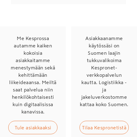
Me Kesprossa
Asiakkaanamme
autamme kaiken
käytössäsi on
kokoisia
Suomen laajin
asiakkaitamme
tukkuvalikoima
menestymään sekä
Kespronet-
kehittämään
verkkopalvelun
liikeideaansa. Meiltä
kautta. Logistiikka -
saat palvelua niin
ja
henkilökohtaisesti
jakeluverkostomme
kuin digitaalisissa
kattaa koko Suomen.
kanavissa.
Tule asiakkaaksi
Tilaa Kespronetistä