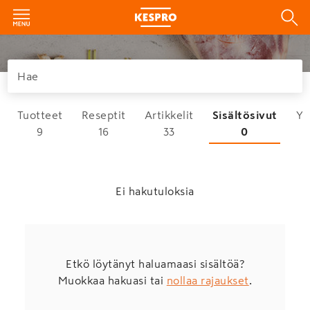
Tuotteet
Reseptit
Artikkelit
Sisältösivut
Yh
9
16
33
0
Ei hakutuloksia
Etkö löytänyt haluamaasi sisältöä?
Muokkaa hakuasi tai
nollaa rajaukset
.