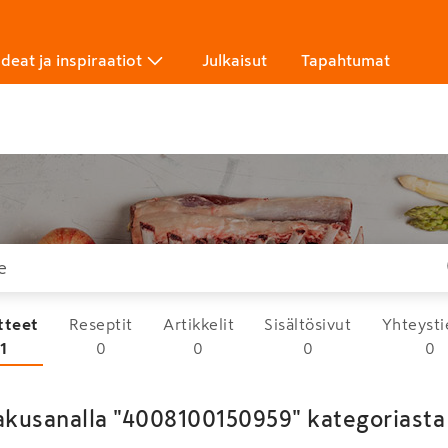
Ideat ja inspiraatiot
Julkaisut
Tapahtumat
tteet
Reseptit
Artikkelit
Sisältösivut
Yhteysti
1
0
0
0
0
akusanalla "4008100150959" kategoriasta 