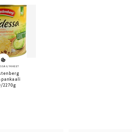
SSÄILYKKEET
stenberg
apankaali
0/2270g