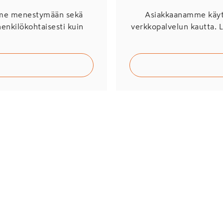
mme menestymään sekä
Asiakkaanamme käytö
henkilökohtaisesti kuin
verkkopalvelun kautta. 