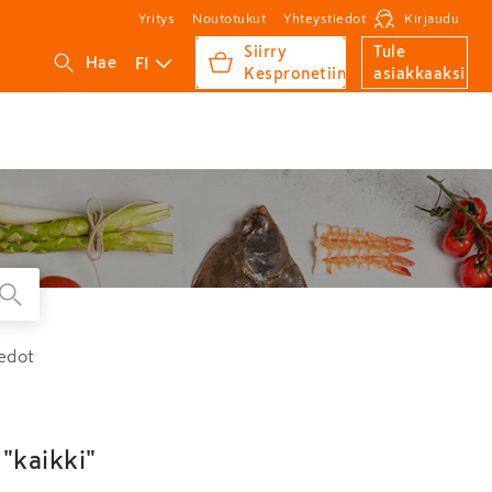
Yritys
Noutotukut
Yhteystiedot
Kirjaudu
Siirry
Tule
FI
Hae
Kespronetiin
asiakkaaksi
edot
"kaikki"