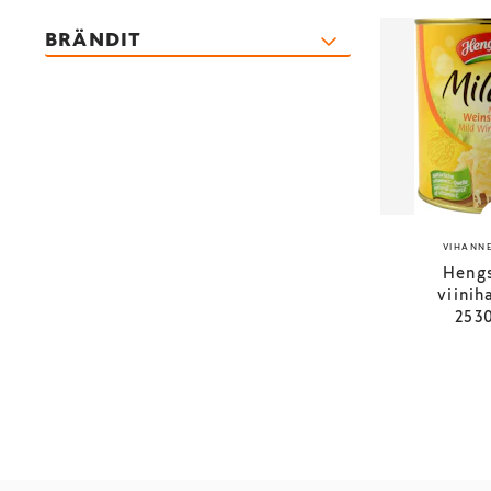
BRÄNDIT
VIHANNE
Heng
viinih
253