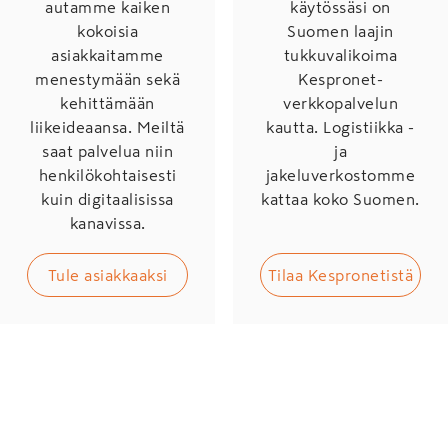
autamme kaiken
käytössäsi on
kokoisia
Suomen laajin
asiakkaitamme
tukkuvalikoima
menestymään sekä
Kespronet-
kehittämään
verkkopalvelun
liikeideaansa. Meiltä
kautta. Logistiikka -
saat palvelua niin
ja
henkilökohtaisesti
jakeluverkostomme
kuin digitaalisissa
kattaa koko Suomen.
kanavissa.
Tule asiakkaaksi
Tilaa Kespronetistä