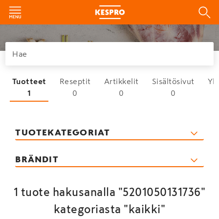
Tuotteet
Reseptit
Artikkelit
Sisältösivut
Yh
1
0
0
0
TUOTEKATEGORIAT
BRÄNDIT
1 tuote hakusanalla "5201050131736"
kategoriasta "kaikki"