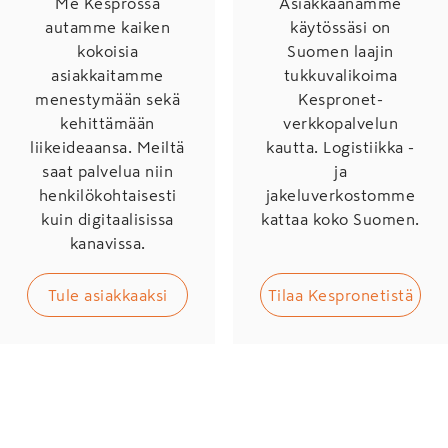
Me Kesprossa
Asiakkaanamme
autamme kaiken
käytössäsi on
kokoisia
Suomen laajin
asiakkaitamme
tukkuvalikoima
menestymään sekä
Kespronet-
kehittämään
verkkopalvelun
liikeideaansa. Meiltä
kautta. Logistiikka -
saat palvelua niin
ja
henkilökohtaisesti
jakeluverkostomme
kuin digitaalisissa
kattaa koko Suomen.
kanavissa.
Tule asiakkaaksi
Tilaa Kespronetistä