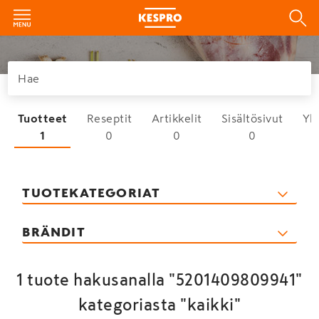
Tuotteet
Reseptit
Artikkelit
Sisältösivut
Yh
1
0
0
0
TUOTEKATEGORIAT
BRÄNDIT
1 tuote hakusanalla "5201409809941"
kategoriasta "kaikki"