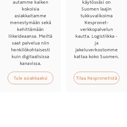
autamme kaiken
käytössäsi on
kokoisia
Suomen laajin
asiakkaitamme
tukkuvalikoima
menestymään sekä
Kespronet-
kehittämään
verkkopalvelun
liikeideaansa. Meiltä
kautta. Logistiikka -
saat palvelua niin
ja
henkilökohtaisesti
jakeluverkostomme
kuin digitaalisissa
kattaa koko Suomen.
kanavissa.
Tule asiakkaaksi
Tilaa Kespronetistä