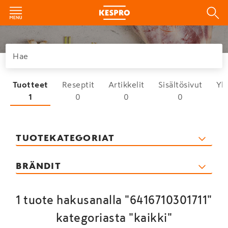
Tuotteet
Reseptit
Artikkelit
Sisältösivut
Yh
1
0
0
0
TUOTEKATEGORIAT
BRÄNDIT
1 tuote hakusanalla "6416710301711"
kategoriasta "kaikki"