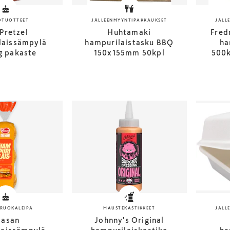
OTUOTTEET
JÄLLEENMYYNTIPAKKAUKSET
JÄLL
Pretzel
Huhtamaki
Fred
laissämpylä
hampurilaistasku BBQ
ha
g pakaste
150x155mm 50kpl
500k
 RUOKALEIPÄ
MAUSTEKASTIKKEET
JÄLL
aasan
Johnny's Original