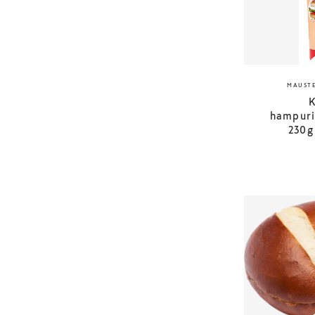
MAUSTE
K
hampuri
230g