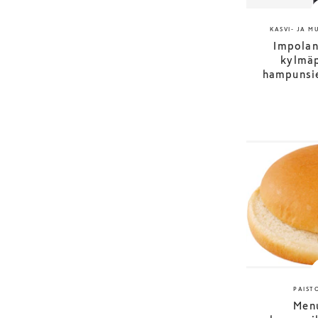
KASVI- JA 
Impolan
kylmäp
hampunsi
PAIST
Men