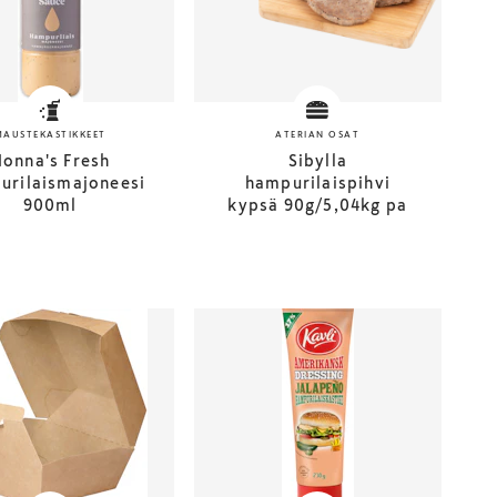
MAUSTEKASTIKKEET
ATERIAN OSAT
onna's Fresh
Sibylla
urilaismajoneesi
hampurilaispihvi
900ml
kypsä 90g/5,04kg pa