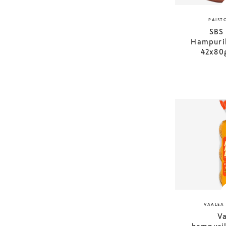
PAIST
SBS 
Hampuri
42x80
VAALEA
V