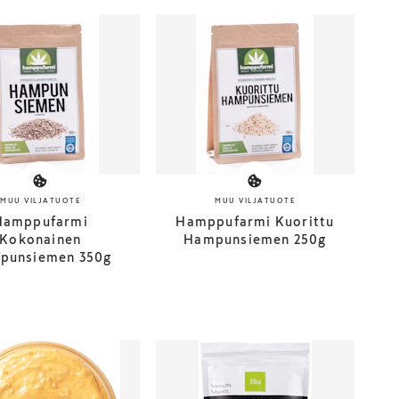
MUU VILJATUOTE
MUU VILJATUOTE
Hamppufarmi
Hamppufarmi Kuorittu
Kokonainen
Hampunsiemen 250g
punsiemen 350g