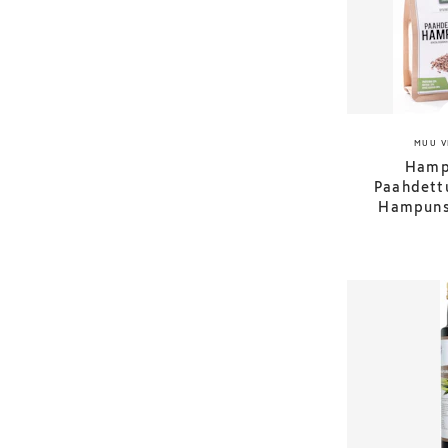
MUU V
Hamp
Paahdettu
Hampuns