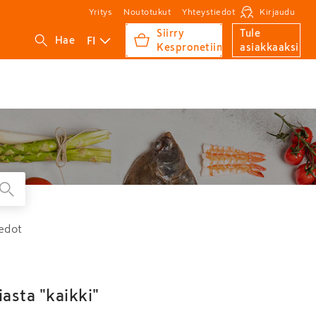
Yritys
Noutotukut
Yhteystiedot
Kirjaudu
Siirry
Tule
FI
Hae
Kespronetiin
asiakkaaksi
edot
asta "kaikki"