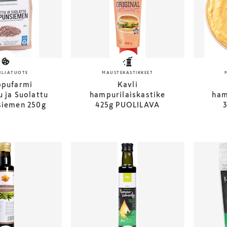
ILJATUOTE
MAUSTEKASTIKKEET
pufarmi
Kavli
 ja Suolattu
hampurilaiskastike
ham
iemen 250g
425g PUOLILAVA