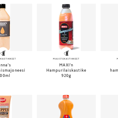
KASTIKKEET
MAUSTEKASTIKKEET
nna’s
MAXI'n
aismajoneesi
Hampurilaiskastike
ham
000ml
920g