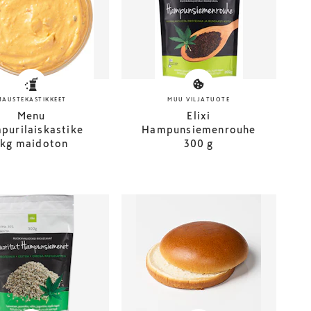
MAUSTEKASTIKKEET
MUU VILJATUOTE
Menu
Elixi
purilaiskastike
Hampunsiemenrouhe
3kg maidoton
300 g