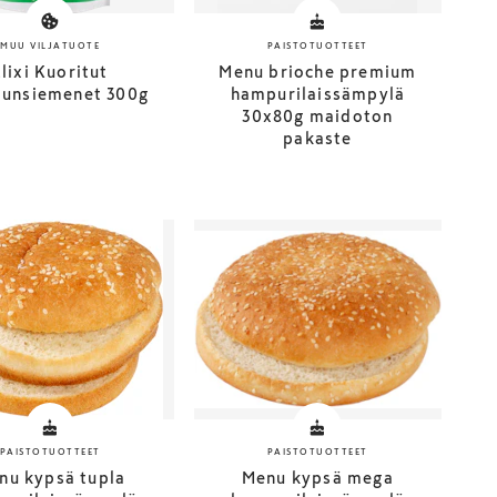
MUU VILJATUOTE
PAISTOTUOTTEET
Elixi Kuoritut
Menu brioche premium
unsiemenet 300g
hampurilaissämpylä
30x80g maidoton
pakaste
PAISTOTUOTTEET
PAISTOTUOTTEET
nu kypsä tupla
Menu kypsä mega