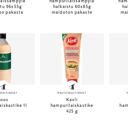
laissämpylä
hampurilaissämpylä
ham
stu 96x55g
halkaistu 60x85g
ha
on pakaste
maidoton pakaste
ma
KASTIKKEET
MAUSTEKASTIKKEET
Soos
Kavli
iskastike 1l
hampurilaiskastike
ham
425 g