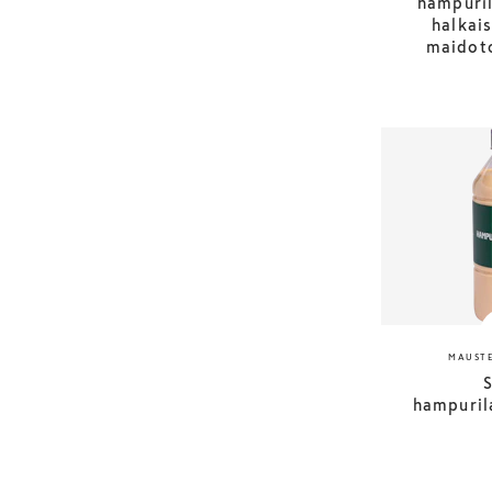
hampuri
halkai
maidot
MAUSTE
hampurila