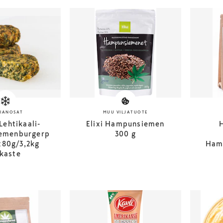
RIANOSAT
MUU VILJATUOTE
Lehtikaali-
Elixi Hampunsiemen
emenburgerp
300 g
x80g/3,2kg
Ham
kaste