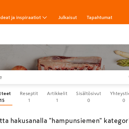
Ideat ja inspiraatiot
Julkaisut
Tapahtumat
tteet
Reseptit
Artikkelit
Sisältösivut
Yhteysti
15
1
1
0
0
etta hakusanalla "hampunsiemen" kategori