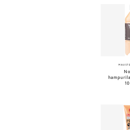
MAUSTE
No
hampuril
1