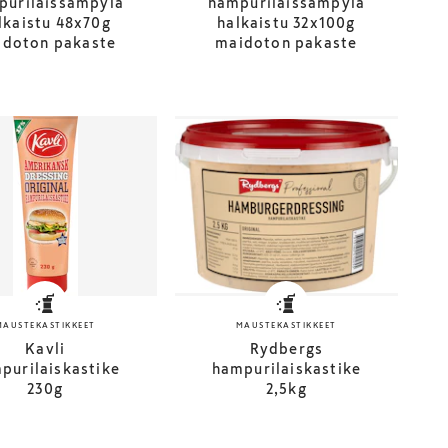
purilaissämpylä
hampurilaissämpylä
lkaistu 48x70g
halkaistu 32x100g
idoton pakaste
maidoton pakaste
MAUSTEKASTIKKEET
MAUSTEKASTIKKEET
Kavli
Rydbergs
purilaiskastike
hampurilaiskastike
230g
2,5kg