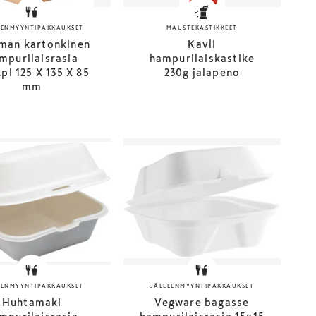
EENMYYNTIPAKKAUKSET
MAUSTEKASTIKKEET
man kartonkinen
Kavli
mpurilaisrasia
hampurilaiskastike
pl 125 X 135 X 85
230g jalapeno
mm
EENMYYNTIPAKKAUKSET
JÄLLEENMYYNTIPAKKAUKSET
Huhtamaki
Vegware bagasse