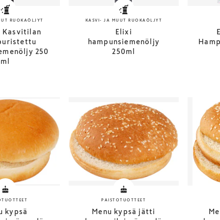
MUUT RUOKAÖLJYT
KASVI- JA MUUT RUOKAÖLJYT
 Kasvitilan
Elixi
uristettu
hampunsiemenöljy
Hamp
emenöljy 250
250ml
ml
OTUOTTEET
PAISTOTUOTTEET
u kypsä
Menu kypsä jätti
Me