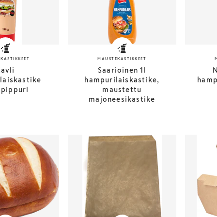
KASTIKKEET
MAUSTEKASTIKKEET
avli
Saarioinen 1l
N
laiskastike
hampurilaiskastike,
hamp
 pippuri
maustettu
majoneesikastike