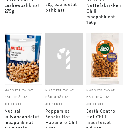
28g paahdetut
cashewpähkinät
Nøttefabrikken
pähkinät
275g
Chili
maapähkinät
160g
NAPOSTELTAVAT
NAPOSTELTAVAT
NAPOSTELTAVAT
PÄHKINÄT JA
PÄHKINÄT JA
PÄHKINÄT JA
SIEMENET
SIEMENET
SIEMENET
Nutisal
Poppamies
Earth Control
kuivapaahdetut
Snacks Hot
Hot Chili
maapähkinät
Habanero Chili
mausteiset