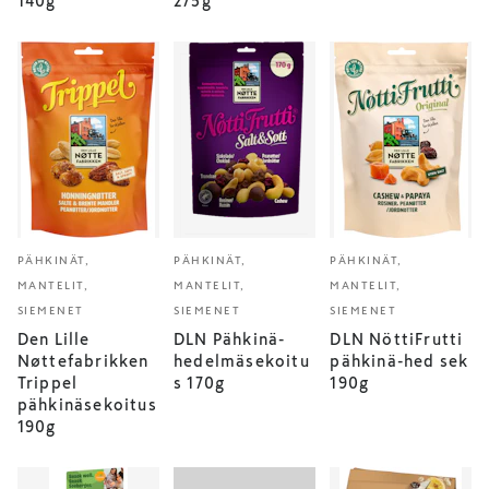
140g
275g
PÄHKINÄT,
PÄHKINÄT,
PÄHKINÄT,
MANTELIT,
MANTELIT,
MANTELIT,
SIEMENET
SIEMENET
SIEMENET
Den Lille
DLN Pähkinä-
DLN NöttiFrutti
Nøttefabrikken
hedelmäsekoitu
pähkinä-hed sek
Trippel
s 170g
190g
pähkinäsekoitus
190g