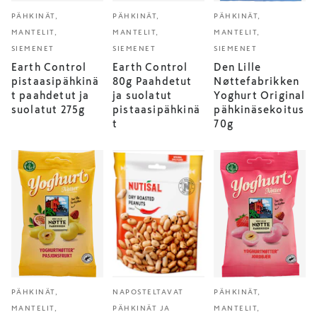
PÄHKINÄT,
PÄHKINÄT,
PÄHKINÄT,
MANTELIT,
MANTELIT,
MANTELIT,
SIEMENET
SIEMENET
SIEMENET
Earth Control
Earth Control
Den Lille
pistaasipähkinä
80g Paahdetut
Nøttefabrikken
t paahdetut ja
ja suolatut
Yoghurt Original
suolatut 275g
pistaasipähkinä
pähkinäsekoitus
t
70g
PÄHKINÄT,
NAPOSTELTAVAT
PÄHKINÄT,
MANTELIT,
PÄHKINÄT JA
MANTELIT,