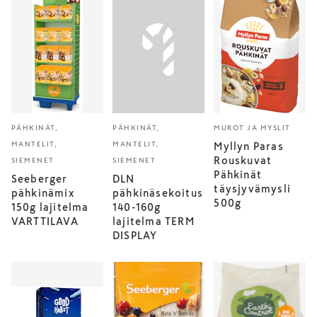
PÄHKINÄT,
PÄHKINÄT,
MUROT JA MYSLIT
MANTELIT,
MANTELIT,
Myllyn Paras
Rouskuvat
SIEMENET
SIEMENET
Pähkinät
Seeberger
DLN
täysjyvämysli
pähkinämix
pähkinäsekoitus
500g
150g lajitelma
140-160g
VARTTILAVA
lajitelma TERM
DISPLAY