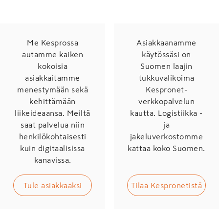
Me Kesprossa
Asiakkaanamme
autamme kaiken
käytössäsi on
kokoisia
Suomen laajin
asiakkaitamme
tukkuvalikoima
menestymään sekä
Kespronet-
kehittämään
verkkopalvelun
liikeideaansa. Meiltä
kautta. Logistiikka -
saat palvelua niin
ja
henkilökohtaisesti
jakeluverkostomme
kuin digitaalisissa
kattaa koko Suomen.
kanavissa.
Tule asiakkaaksi
Tilaa Kespronetistä