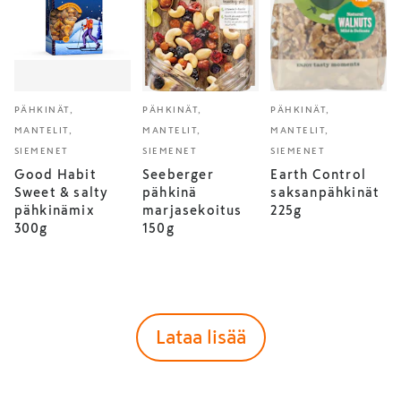
PÄHKINÄT,
PÄHKINÄT,
PÄHKINÄT,
MANTELIT,
MANTELIT,
MANTELIT,
SIEMENET
SIEMENET
SIEMENET
Good Habit
Seeberger
Earth Control
Sweet & salty
pähkinä
saksanpähkinät
pähkinämix
marjasekoitus
225g
300g
150g
Lataa lisää