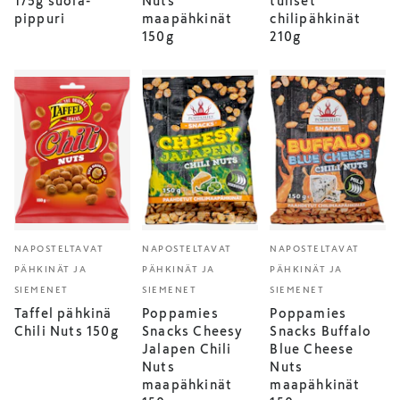
175g suola-
Nuts
tuliset
pippuri
maapähkinät
chilipähkinät
150g
210g
NAPOSTELTAVAT
NAPOSTELTAVAT
NAPOSTELTAVAT
PÄHKINÄT JA
PÄHKINÄT JA
PÄHKINÄT JA
SIEMENET
SIEMENET
SIEMENET
Taffel pähkinä
Poppamies
Poppamies
Chili Nuts 150g
Snacks Cheesy
Snacks Buffalo
Jalapen Chili
Blue Cheese
Nuts
Nuts
maapähkinät
maapähkinät