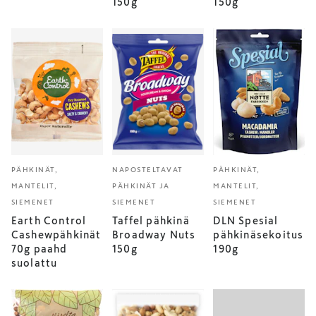
150g
150g
PÄHKINÄT,
NAPOSTELTAVAT
PÄHKINÄT,
MANTELIT,
PÄHKINÄT JA
MANTELIT,
SIEMENET
SIEMENET
SIEMENET
Earth Control
Taffel pähkinä
DLN Spesial
Cashewpähkinät
Broadway Nuts
pähkinäsekoitus
70g paahd
150g
190g
suolattu