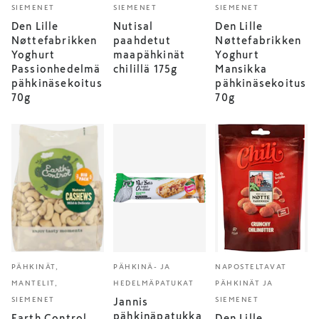
SIEMENET
SIEMENET
SIEMENET
Den Lille
Nutisal
Den Lille
Nøttefabrikken
paahdetut
Nøttefabrikken
Yoghurt
maapähkinät
Yoghurt
Passionhedelmä
chilillä 175g
Mansikka
pähkinäsekoitus
pähkinäsekoitus
70g
70g
PÄHKINÄT,
PÄHKINÄ- JA
NAPOSTELTAVAT
MANTELIT,
HEDELMÄPATUKAT
PÄHKINÄT JA
SIEMENET
SIEMENET
Jannis
pähkinäpatukka
Earth Control
Den Lille