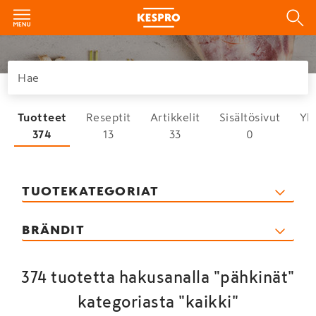
Tuotteet
Reseptit
Artikkelit
Sisältösivut
Yh
374
13
33
0
TUOTEKATEGORIAT
BRÄNDIT
374 tuotetta hakusanalla "pähkinät"
kategoriasta "kaikki"