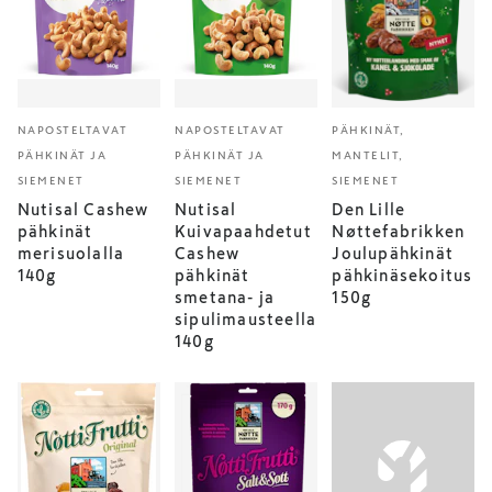
NAPOSTELTAVAT
NAPOSTELTAVAT
PÄHKINÄT,
PÄHKINÄT JA
PÄHKINÄT JA
MANTELIT,
SIEMENET
SIEMENET
SIEMENET
Nutisal Cashew
Nutisal
Den Lille
pähkinät
Kuivapaahdetut
Nøttefabrikken
merisuolalla
Cashew
Joulupähkinät
140g
pähkinät
pähkinäsekoitus
smetana- ja
150g
sipulimausteella
140g