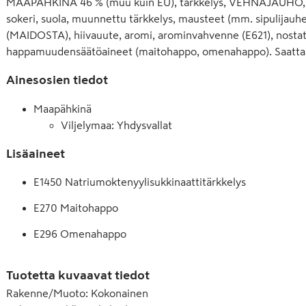
MAAPÄHKINÄ 46 % (muu kuin EU), tärkkelys, VEHNÄJAUHO, kas
sokeri, suola, muunnettu tärkkelys, mausteet (mm. sipulija
(MAIDOSTA), hiivauute, aromi, arominvahvenne (E621), nostat
happamuudensäätöaineet (maitohappo, omenahappo). Saattaa 
Ainesosien tiedot
Maapähkinä
Viljelymaa: Yhdysvallat
Lisäaineet
E1450 Natriumoktenyylisukkinaattitärkkelys
E270 Maitohappo
E296 Omenahappo
E450 Dinatriumdifosfaatti
Tuotetta kuvaavat tiedot
E500 Natriumkarbonaatti
Rakenne/Muoto
:
Kokonainen