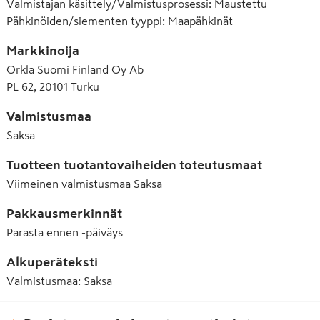
Valmistajan käsittely/Valmistusprosessi
:
Maustettu
E621 Mononatriumglutamaatti
Pähkinöiden/siementen tyyppi
:
Maapähkinät
Markkinoija
Orkla Suomi Finland Oy Ab
PL 62, 20101 Turku
Valmistusmaa
Saksa
Tuotteen tuotantovaiheiden toteutusmaat
Viimeinen valmistusmaa
Saksa
Pakkausmerkinnät
Parasta ennen -päiväys
Alkuperäteksti
Valmistusmaa: Saksa