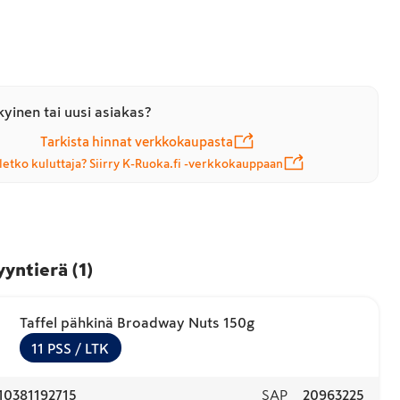
yinen tai uusi asiakas?
Tarkista hinnat verkkokaupasta
letko kuluttaja? Siirry K-Ruoka.fi -verkkokauppaan
yyntierä
(
1
)
Taffel pähkinä Broadway Nuts 150g
11
PSS
/ LTK
10381192715
SAP
20963225