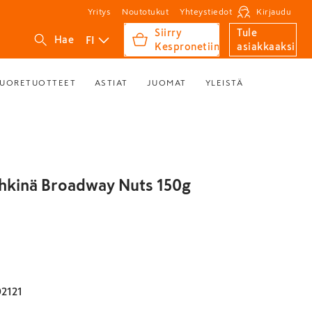
Yritys
Noutotukut
Yhteystiedot
Kirjaudu
Siirry
Tule
FI
Hae
Kespronetiin
asiakkaaksi
UORETUOTTEET
ASTIAT
JUOMAT
YLEISTÄ
ähkinä Broadway Nuts 150g
2121