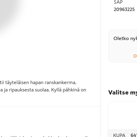
SAP
20963225
Oletko nyk
O
i täyteläisen hapan ranskankerma. 
ja ripauksesta suolaa. Kyllä pähkinä on 
Valitse m
KUPA
64