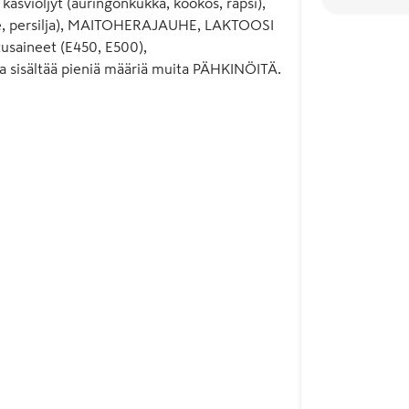
viöljyt (auringonkukka, kookos, rapsi),
uhe, persilja), MAITOHERAJAUHE, LAKTOOSI
usaineet (E450, E500),
sisältää pieniä määriä muita PÄHKINÖITÄ.