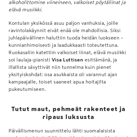
alkoholittomine viineineen, valkoiset pöytäliinat ja
elävä musiikki.
Kontulan yksikössä asuu paljon vanhuksia, joille
ravintolakäynnit eivät enää ole mahdollisia. Siksi
juhlapäivällinen haluttiin tuoda heidän luokseen –
kunnianhimoisesti ja laadukkaasti toteutettuna.
Ruokasaliin katettiin valkoiset liinat, elävä musiikki
soi laulaja-pianisti
Visa Luttisen
esittämänä, ja
illallista sävyttivät niin tunnelma kuin pienet
yksityiskohdat: osa asukkaista oli varannut ajan
kampaajalle, toiset saaneet apua hoitajilta
pukeutumiseen.
Tutut maut, pehmeät rakenteet ja
ripaus luksusta
Päivällismenun suunnittelu lähti suomalaisista