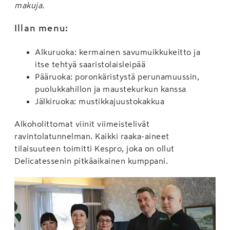
makuja.
Illan menu:
Alkuruoka: kermainen savumuikkukeitto ja
itse tehtyä saaristolaisleipää
Pääruoka: poronkäristystä perunamuussin,
puolukkahillon ja maustekurkun kanssa
Jälkiruoka: mustikkajuustokakkua
Alkoholittomat viinit viimeistelivät
ravintolatunnelman. Kaikki raaka-aineet
tilaisuuteen toimitti Kespro, joka on ollut
Delicatessenin pitkäaikainen kumppani.