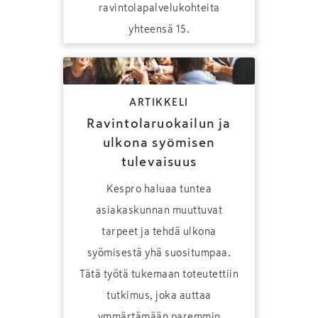
ravintolapalvelukohteita
yhteensä 15.
ARTIKKELI
Ravintolaruokailun ja
ulkona syömisen
tulevaisuus
Kespro haluaa tuntea
asiakaskunnan muuttuvat
tarpeet ja tehdä ulkona
syömisestä yhä suositumpaa.
Tätä työtä tukemaan toteutettiin
tutkimus, joka auttaa
ymmärtämään paremmin