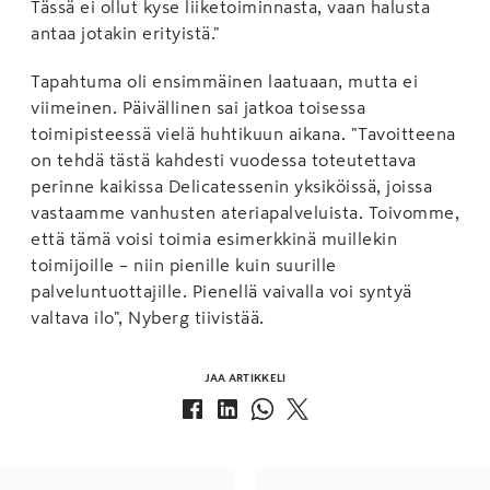
Tässä ei ollut kyse liiketoiminnasta, vaan halusta
antaa jotakin erityistä."
Tapahtuma oli ensimmäinen laatuaan, mutta ei
viimeinen. Päivällinen sai jatkoa toisessa
toimipisteessä vielä huhtikuun aikana. "Tavoitteena
on tehdä tästä kahdesti vuodessa toteutettava
perinne kaikissa Delicatessenin yksiköissä, joissa
vastaamme vanhusten ateriapalveluista. Toivomme,
että tämä voisi toimia esimerkkinä muillekin
toimijoille – niin pienille kuin suurille
palveluntuottajille. Pienellä vaivalla voi syntyä
valtava ilo", Nyberg tiivistää.
JAA ARTIKKELI